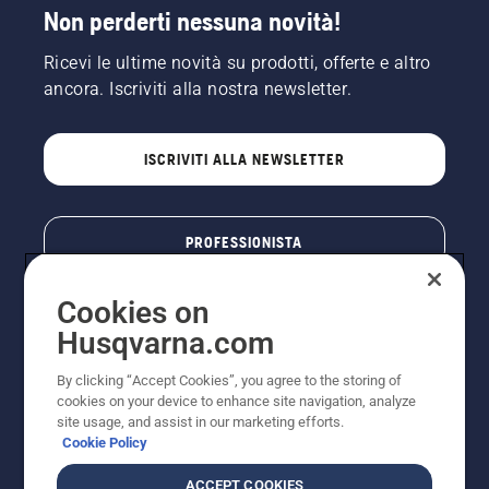
Non perderti nessuna novità!
Ricevi le ultime novità su prodotti, offerte e altro
ancora. Iscriviti alla nostra newsletter.
ISCRIVITI ALLA NEWSLETTER
PROFESSIONISTA
Cookies on
Husqvarna.com
By clicking “Accept Cookies”, you agree to the storing of
cookies on your device to enhance site navigation, analyze
site usage, and assist in our marketing efforts.
Cookie Policy
© Husqvarna AB (publ). Tutti i diritti riservati. I prezzi
ACCEPT COOKIES