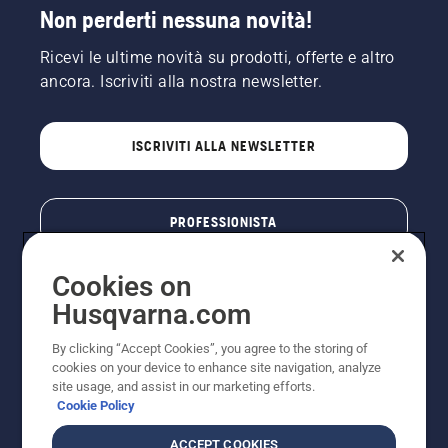
Non perderti nessuna novità!
Ricevi le ultime novità su prodotti, offerte e altro
ancora. Iscriviti alla nostra newsletter.
ISCRIVITI ALLA NEWSLETTER
PROFESSIONISTA
Cookies on
Husqvarna.com
By clicking “Accept Cookies”, you agree to the storing of
cookies on your device to enhance site navigation, analyze
site usage, and assist in our marketing efforts.
Cookie Policy
© Husqvarna AB (publ). Tutti i diritti riservati. I prezzi
ACCEPT COOKIES