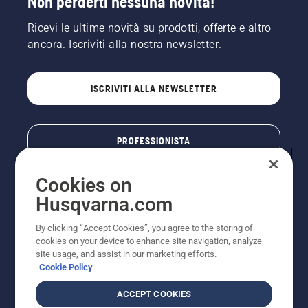
Non perderti nessuna novità!
Ricevi le ultime novità su prodotti, offerte e altro
ancora. Iscriviti alla nostra newsletter.
ISCRIVITI ALLA NEWSLETTER
PROFESSIONISTA
Cookies on
Husqvarna.com
By clicking “Accept Cookies”, you agree to the storing of
cookies on your device to enhance site navigation, analyze
site usage, and assist in our marketing efforts.
Cookie Policy
© Husqvarna AB (publ). Tutti i diritti riservati. I prezzi
ACCEPT COOKIES
pubblicati si intendono raccomandati e arrotondati, non