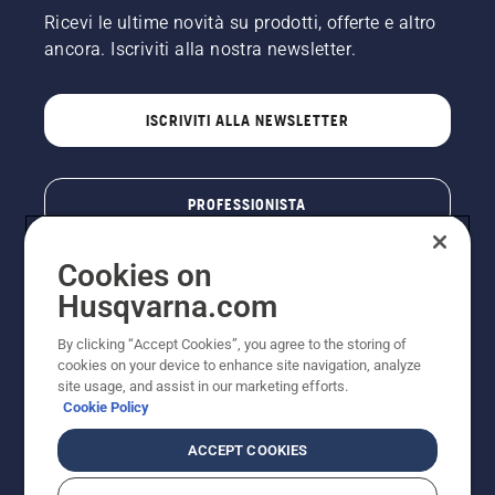
Ricevi le ultime novità su prodotti, offerte e altro
ancora. Iscriviti alla nostra newsletter.
ISCRIVITI ALLA NEWSLETTER
PROFESSIONISTA
Cookies on
Husqvarna.com
By clicking “Accept Cookies”, you agree to the storing of
cookies on your device to enhance site navigation, analyze
site usage, and assist in our marketing efforts.
Cookie Policy
© Husqvarna AB (publ). Tutti i diritti riservati. I prezzi
ACCEPT COOKIES
pubblicati si intendono raccomandati e arrotondati, non
impegnativi, comprensivi di I.V.A. vigente. FERCAD SpA