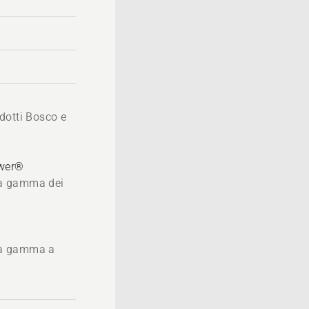
dotti Bosco e
ower®
 la gamma dei
®
 la gamma a