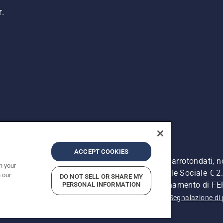
r.
ACCEPT COOKIES
. I prezzi pubblicati si intendono raccomandati e arrotondati, 
n your
Retrone, 49 - 36077 Altavilla Vic. (VI) - Capitale Sociale € 2.0
 our
DO NOT SELL OR SHARE MY
ersonale - Soggetta alla Direzione e al Coordinamento di 
PERSONAL INFORMATION
 sulla privacy
Informativa sulla privacy
Riferimenti
Segnalazione di 