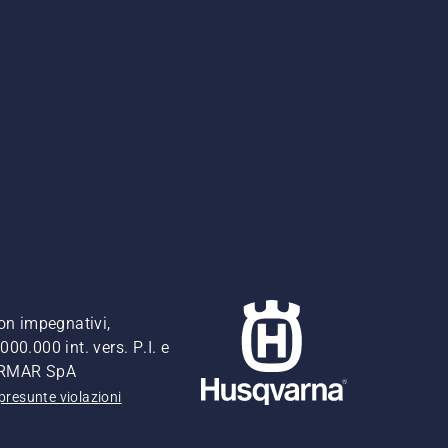
non impegnativi,
00.000 int. vers. P.I. e
FERMAR SpA
presunte violazioni