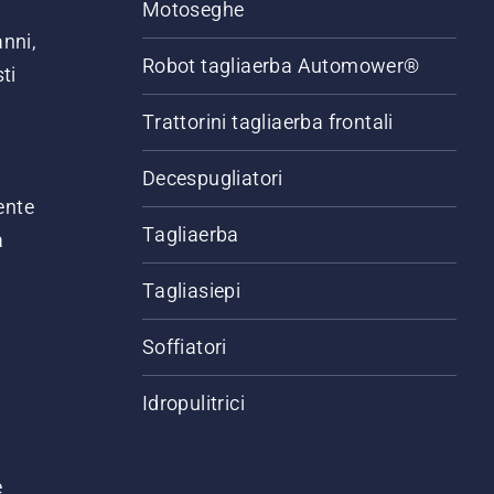
Motoseghe
anni,
Robot tagliaerba Automower®
ti
Trattorini tagliaerba frontali
,
Decespugliatori
ente
Tagliaerba
a
Tagliasiepi
Soffiatori
Idropulitrici
e