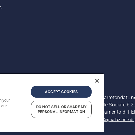
r.
ACCEPT COOKIES
. I prezzi pubblicati si intendono raccomandati e arrotondati, 
n your
Retrone, 49 - 36077 Altavilla Vic. (VI) - Capitale Sociale € 2.0
 our
DO NOT SELL OR SHARE MY
ersonale - Soggetta alla Direzione e al Coordinamento di 
PERSONAL INFORMATION
 sulla privacy
Informativa sulla privacy
Riferimenti
Segnalazione di 