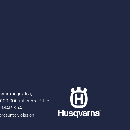
non impegnativi,
00.000 int. vers. P.I. e
FERMAR SpA
presunte violazioni