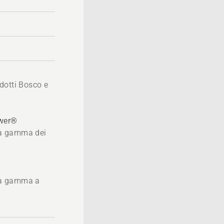
dotti Bosco e
ower®
 la gamma dei
®
 la gamma a