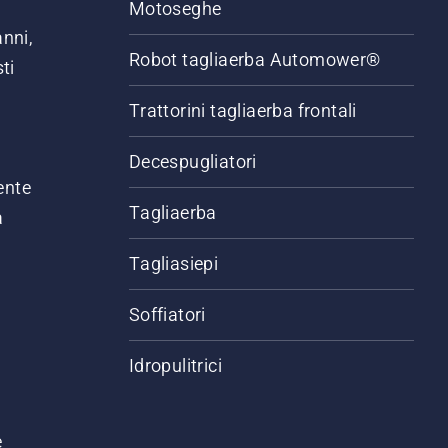
Motoseghe
anni,
Robot tagliaerba Automower®
ti
Trattorini tagliaerba frontali
,
Decespugliatori
ente
Tagliaerba
a
Tagliasiepi
Soffiatori
Idropulitrici
e