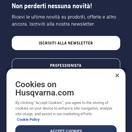
Non perderti nessuna novità!
Ricevi le ultime novità su prodotti, offerte e altro
ancora. Iscriviti alla nostra newsletter.
ISCRIVITI ALLA NEWSLETTER
PROFESSIONISTA
Cookies on
Husqvarna.com
By clicking “Accept Cookies”, you agree to the storing of
cookies on your device to enhance site navigation, analyze
site usage, and assist in our marketing efforts.
Cookie Policy
© Husqvarna AB (publ). Tutti i diritti riservati. I prezzi
ACCEPT COOKIES