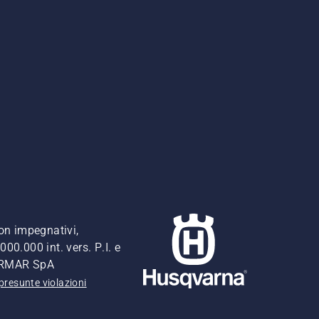
non impegnativi,
00.000 int. vers. P.I. e
FERMAR SpA
presunte violazioni