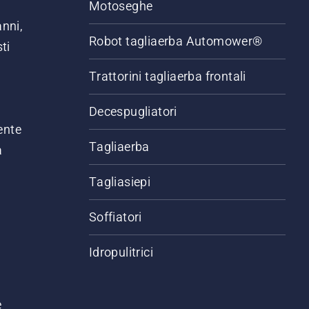
Motoseghe
anni,
Robot tagliaerba Automower®
ti
Trattorini tagliaerba frontali
,
Decespugliatori
ente
Tagliaerba
a
Tagliasiepi
Soffiatori
Idropulitrici
e