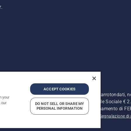
r.
ACCEPT COOKIES
. I prezzi pubblicati si intendono raccomandati e arrotondati, 
n your
Retrone, 49 - 36077 Altavilla Vic. (VI) - Capitale Sociale € 2.0
 our
DO NOT SELL OR SHARE MY
ersonale - Soggetta alla Direzione e al Coordinamento di 
PERSONAL INFORMATION
 sulla privacy
Informativa sulla privacy
Riferimenti
Segnalazione di 