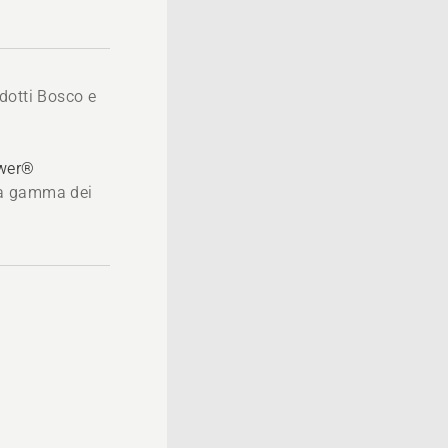
dotti Bosco e
ower®
 la gamma dei
®