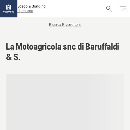
Bosco & Giardino
IT, Italiano
Ricerca Rivenditore
La Motoagricola snc di Baruffaldi
& S.