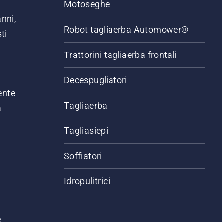
Motoseghe
anni,
Robot tagliaerba Automower®
ti
Trattorini tagliaerba frontali
,
Decespugliatori
ente
Tagliaerba
a
Tagliasiepi
Soffiatori
Idropulitrici
e