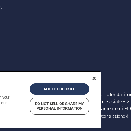
r.
ACCEPT COOKIES
. I prezzi pubblicati si intendono raccomandati e arrotondati, 
n your
Retrone, 49 - 36077 Altavilla Vic. (VI) - Capitale Sociale € 2.0
 our
DO NOT SELL OR SHARE MY
ersonale - Soggetta alla Direzione e al Coordinamento di 
PERSONAL INFORMATION
 sulla privacy
Informativa sulla privacy
Riferimenti
Segnalazione di 