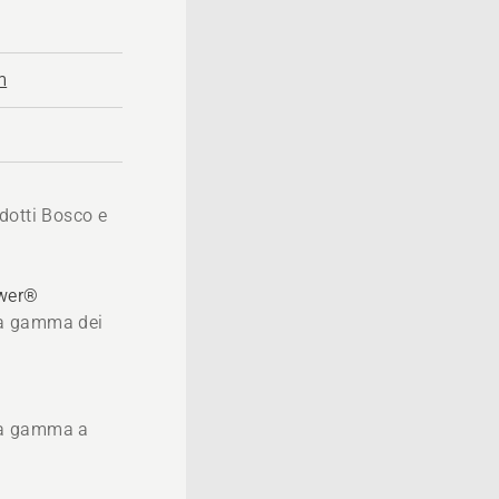
m
dotti Bosco e
ower®
 la gamma dei
®
 la gamma a