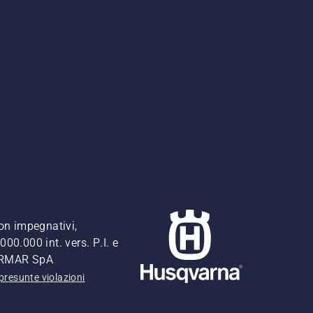
non impegnativi,
00.000 int. vers. P.I. e
FERMAR SpA
presunte violazioni