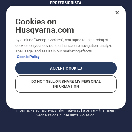
PROFESSIONISTA
Cookies on
Husqvarna.com
By clicking “Accept Cookies”, you agree to the storing of
cookies on your device to enhance site navigation, analyze
site usage, and assist in our marketing efforts.
Cookie Policy
© Husqvarna AB (publ). Tutti i diritti riservati. I prezzi
ACCEPT COOKIES
pubblicati si intendono raccomandati e arrotondati, non
impegnativi, comprensivi di I.V.A. vigente. FERCAD SpA
DO NOT SELL OR SHARE MY PERSONAL
- Via Retrone, 49 - 36077 Altavilla Vic. (VI) - Capitale
INFORMATION
Sociale € 2.000.000 int. vers. P.I. e C.F. 01252490246 -
REA 154821 - Società Unipersonale - Soggetta alla
Direzione e al Coordinamento di FERMAR SpA
Informativa sui cookie
Termini di utilizzo
Informativa sulla privacy
Informativa sulla privacy
Riferimenti
Segnalazione di presunte violazioni