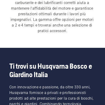
carburante e dei lubrificanti corretti aiuta a 
mantenere l'affidabilità del motore e garantisce 
prestazioni ottimali durante i lavori più 
impegnativi. La gamma offre opzioni per motori 
a 2 e 4 tempi e troverai anche una selezione di 
pratici accessori.
Ti trovi su Husqvarna Bosco e
Giardino Italia
Con innovazione e passione, da oltre 330 anni,
Husqvarna fornisce a privati e professionisti
prodotti ad alte prestazioni per la cura di boschi,
parchi e giardini. Combinando tecnologia,