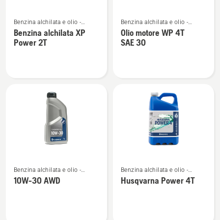
Vedi
Vedi
Benzina alchilata e olio -
Benzina alchilata e olio -
maggiori
maggiori
motori 2 tempi
motori 4 tempi
Benzina alchilata XP
Olio motore WP 4T
dettagli
dettagli
Power 2T
SAE 30
su
su
Benzina
Olio
alchilata
motore
XP
WP 4T
Power
SAE 30
2T
Vedi
Vedi
Benzina alchilata e olio -
Benzina alchilata e olio -
maggiori
maggiori
motori 4 tempi
motori 4 tempi
10W-30 AWD
Husqvarna Power 4T
dettagli
dettagli
su
su
10W-
Husqvarna
30 AWD
Power