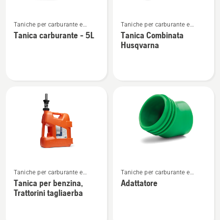
Vedi
Vedi
Taniche per carburante e
Taniche per carburante e
maggiori
maggiori
attrezzatura per rifornimento
attrezzatura per rifornimento
Tanica carburante - 5L
Tanica Combinata
dettagli
dettagli
Husqvarna
su
su
Tanica
Tanica
carburante
Combinata
-
Husqvarna
5L
Vedi
Vedi
Taniche per carburante e
Taniche per carburante e
maggiori
maggiori
attrezzatura per rifornimento
attrezzatura per rifornimento
Tanica per benzina,
Adattatore
dettagli
dettagli
Trattorini tagliaerba
su
su
Tanica
Adattatore