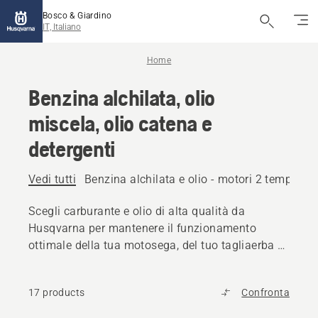
Bosco & Giardino
IT, Italiano
Home
Benzina alchilata, olio
miscela, olio catena e
detergenti
Vedi tutti
Benzina alchilata e olio - motori 2 tempi
Be
Scegli carburante e olio di alta qualità da
Husqvarna per mantenere il funzionamento
ottimale della tua motosega, del tuo tagliaerba o
di altri prodotti per l'uso all'aperto.
17 products
Confronta