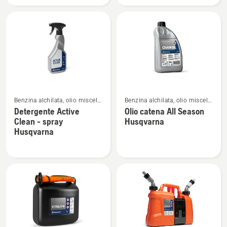
4T
Vedi
Vedi
Benzina alchilata, olio miscela,
Benzina alchilata, olio miscela,
maggiori
maggiori
olio catena e detergenti
olio catena e detergenti
Detergente Active
Olio catena All Season
dettagli
dettagli
Clean - spray
Husqvarna
su
su
Husqvarna
Detergente
Olio
Active
catena
Clean
All
-
Season
spray
Husqvarna
Husqvarna