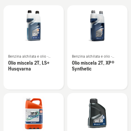
Tutti
i
prodotti
Vedi
Vedi
Benzina alchilata e olio -
Benzina alchilata e olio -
maggiori
maggiori
motori 2 tempi
motori 2 tempi
Olio miscela 2T, LS+
Olio miscela 2T, XP®
dettagli
dettagli
Husqvarna
Synthetic
su
su
Olio
Olio
miscela
miscela
2T,
2T,
LS+
XP®
Husqvarna
Synthetic