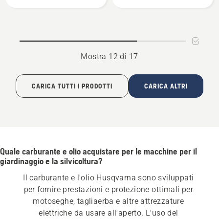
per
benzina,
Trattorini
tagliaerba
Mostra 12 di 17
CARICA TUTTI I PRODOTTI
CARICA ALTRI
Quale carburante e olio acquistare per le macchine per il
giardinaggio e la silvicoltura?
Il carburante e l'olio Husqvarna sono sviluppati 
per fornire prestazioni e protezione ottimali per 
motoseghe, tagliaerba e altre attrezzature 
elettriche da usare all'aperto. L'uso del 