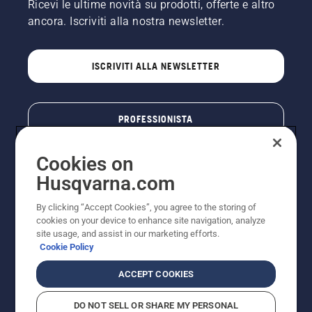
Ricevi le ultime novità su prodotti, offerte e altro
ancora. Iscriviti alla nostra newsletter.
ISCRIVITI ALLA NEWSLETTER
PROFESSIONISTA
Cookies on
Husqvarna.com
By clicking “Accept Cookies”, you agree to the storing of
cookies on your device to enhance site navigation, analyze
site usage, and assist in our marketing efforts.
Cookie Policy
© Husqvarna AB (publ). Tutti i diritti riservati. I prezzi
ACCEPT COOKIES
pubblicati si intendono raccomandati e arrotondati, non
impegnativi, comprensivi di I.V.A. vigente. FERCAD SpA
DO NOT SELL OR SHARE MY PERSONAL
- Via Retrone, 49 - 36077 Altavilla Vic. (VI) - Capitale