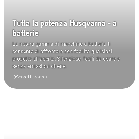
Tutta la potenza Husqvarna - a
batterie
La nostra gamma di macchine a batteria ti
consente di affrontare con facilità qualsiasi
progetto all'aperto. Silenziose, facili da usare e
senza emissioni dirette.
Scopri i prodotti