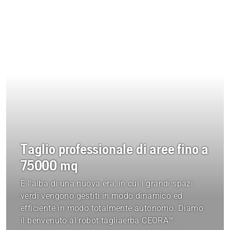
Taglio professionale di aree fino a
75000 mq
È l'alba di una nuova era, in cui i grandi spazi
verdi vengono gestiti in modo dinamico ed
efficiente in modo totalmente autonomo. Diamo
il benvenuto al robot tagliaerba CEORA™.