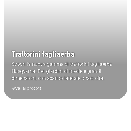
Trattorini tagliaerba
Scopri la nuova gamma di trattorini tagliaerba
Husqvarna. Per giardini di medie e grandi
dimensioni, con scarico laterale o raccolta.
Vai ai prodotti