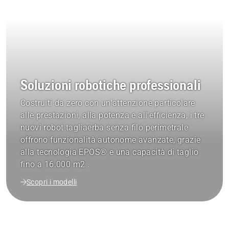
Soluzioni robotiche professionali
Costruiti da zero con un'attenzione particolare
alle prestazioni, alla potenza e all'efficienza, i tre
nuovi robot tagliaerba senza filo perimetrale
offrono funzionalità autonome avanzate, grazie
alla tecnologia EPOS® e una capacità di taglio
fino a 16.000 m2 .
Scopri i modelli