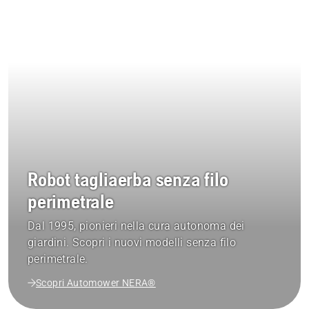
Robot tagliaerba senza filo
perimetrale
Dal 1995, pionieri nella cura autonoma dei
giardini. Scopri i nuovi modelli senza filo
perimetrale.
Scopri Automower NERA®