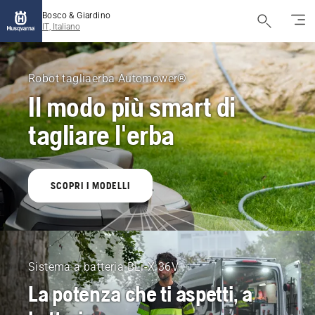
Bosco & Giardino
IT, Italiano
Husqvarna
Bosco
Robot tagliaerba Automower®
Il modo più smart di
&
tagliare l'erba
Giardino
Italia
SCOPRI I MODELLI
Sistema a batteria BLi-X 36V
La potenza che ti aspetti, a