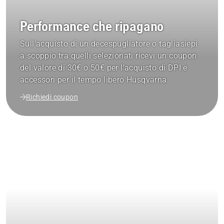
Performance che ripagano
Sull'acquisto di un decespugliatore o tagliasiepi
a scoppio tra quelli selezionati ricevi un coupon
del valore di 30€ o 50€ per l'acquisto di DPI e
accessori per il tempo libero Husqvarna.
Richiedi coupon