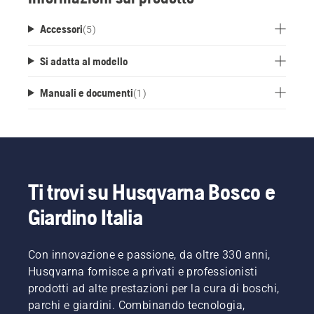
Compatibile anche con il kit ganci di Husqvarna
Accessori
(
5
)
per tutti gli attrezzi da giardinaggio, come
attrezzi manuali, tubo dell'acqua o scopa.
Si adatta al modello
Viti, tappi di plastica e tappi terminali sono
inclusi per montare la guida con un look pulito e
Manuali e documenti
(
1
)
rifinito.
Ti trovi su Husqvarna Bosco e
Giardino Italia
Con innovazione e passione, da oltre 330 anni,
Husqvarna fornisce a privati e professionisti
prodotti ad alte prestazioni per la cura di boschi,
parchi e giardini. Combinando tecnologia,