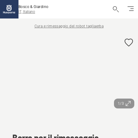
Bosco & Giardino
IT, Italiano
Cura e rimessaggio del robot tagliaerba
1/3
Barra per il rimessaggio