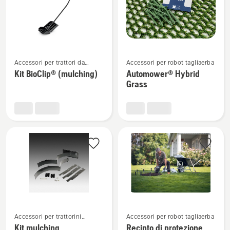
Vedi
Vedi
Accessori per trattori da
Accessori per robot tagliaerba
maggiori
maggiori
giardino
Kit BioClip® (mulching)
Automower® Hybrid
dettagli
dettagli
Grass
su
su
Kit
Automower®
BioClip®
Hybrid
(mulching)
Grass
Vedi
Vedi
Accessori per trattorini
Accessori per robot tagliaerba
maggiori
maggiori
tagliaerba Zero Turn
Kit mulching
Recinto di protezione