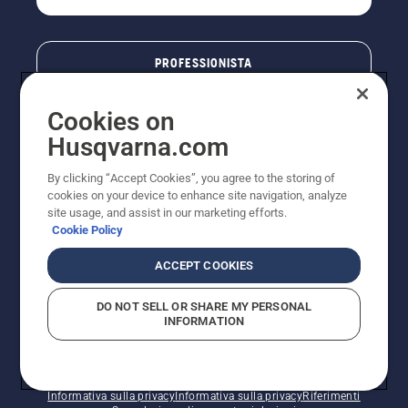
PROFESSIONISTA
Cookies on
Husqvarna.com
By clicking “Accept Cookies”, you agree to the storing of
cookies on your device to enhance site navigation, analyze
site usage, and assist in our marketing efforts.
Cookie Policy
© Husqvarna AB (publ). Tutti i diritti riservati. I prezzi
ACCEPT COOKIES
pubblicati si intendono raccomandati e arrotondati, non
impegnativi, comprensivi di I.V.A. vigente. FERCAD SpA
DO NOT SELL OR SHARE MY PERSONAL
- Via Retrone, 49 - 36077 Altavilla Vic. (VI) - Capitale
INFORMATION
Sociale € 2.000.000 int. vers. P.I. e C.F. 01252490246 -
REA 154821 - Società Unipersonale - Soggetta alla
Direzione e al Coordinamento di FERMAR SpA
Informativa sui cookie
Termini di utilizzo
Informativa sulla privacy
Informativa sulla privacy
Riferimenti