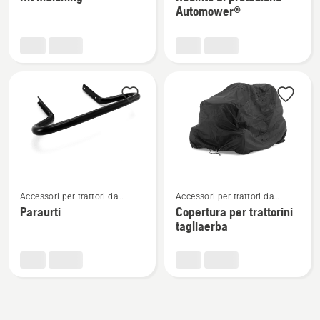
dettagli
dettagli
Automower®
su
su
Kit
Recinto
mulching
di
protezione
Automower®
Vedi
Vedi
Accessori per trattori da
Accessori per trattori da
maggiori
maggiori
giardino
giardino
Paraurti
Copertura per trattorini
dettagli
dettagli
tagliaerba
su
su
Paraurti
Copertura
per
trattorini
tagliaerba