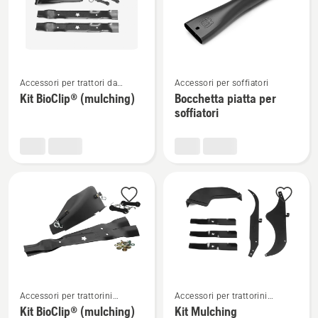
prodotti
Vedi
Vedi
Accessori per trattori da
Accessori per soffiatori
maggiori
maggiori
giardino
Kit BioClip® (mulching)
Bocchetta piatta per
dettagli
dettagli
soffiatori
su
su
Kit
Bocchetta
BioClip®
piatta
(mulching)
per
soffiatori
Vedi
Vedi
Accessori per trattorini
Accessori per trattorini
maggiori
maggiori
tagliaerba Zero Turn
tagliaerba Zero Turn
Kit BioClip® (mulching)
Kit Mulching
dettagli
dettagli