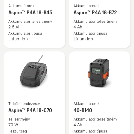
További
További
Akkumulátorok
Akkumulátorok
részletek
részletek
Aspire™ P4A 18-B45
Aspire™ P4A 18-B72
a(z)
a(z)
Akkumulátor teljesítmény
Akkumulátor teljesítmény
Aspire™
Aspire™
2,5 Ah
4 Ah
P4A
P4A
Akkumulátor típusa
Akkumulátor típusa
Lítium-ion
Lítium-ion
18-
18-
B45
B72
termékről
termékről
További
További
Töltőberendezések
Akkumulátorok
részletek
részletek
Aspire™ P4A 18-C70
40-B140
a(z)
a(z)
Teljesítmény
Akkumulátor teljesítmény
Aspire™
40-
70 W
4 Ah
P4A
B140
Feszültség
Akkumulátor típusa