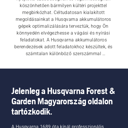
köszönhetően bármilyen kültéri projekttel 
megbirkózhat. Céltudatosan kialakított 
megoldásainkat a Husqvarna akkumulátoros 
gépek optimalizálására terveztük, hogy Ön 
könnyedén elvégezhesse a vágási és nyírási 
feladatokat. A Husqvarna akkumulátoros 
berendezések adott feladatokhoz készültek, és 
számtalan különböző szerszámmal 
kompatibilisek, így ennek a sokoldalúságnak 
köszönhetően könnyedén elérheti célkitűzéseit.
Jelenleg a Husqvarna Forest &
Garden Magyarország oldalon
tartózkodik.
A Husqvarna 1689 óta kínál professzionális