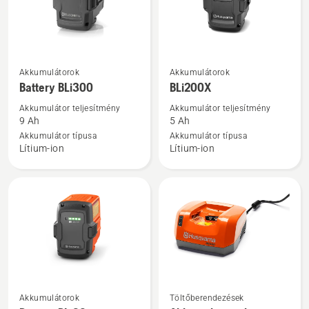
További
További
Akkumulátorok
Akkumulátorok
részletek
részletek
Battery BLi300
BLi200X
a(z)
a(z)
Akkumulátor teljesítmény
Akkumulátor teljesítmény
Battery
BLi200X
9 Ah
5 Ah
BLi300
termékről
Akkumulátor típusa
Akkumulátor típusa
Lítium-ion
Lítium-ion
termékről
További
További
Akkumulátorok
Töltőberendezések