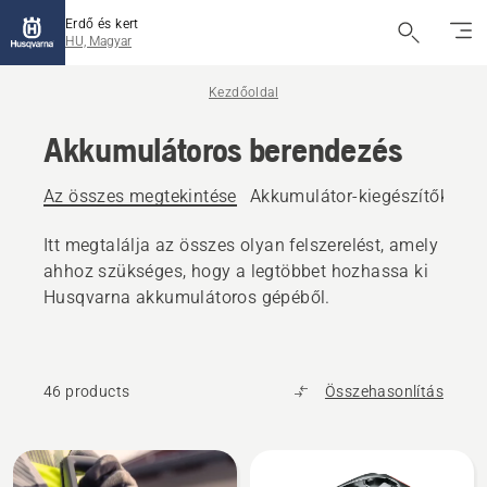
Erdő és kert
HU, Magyar
Kezdőoldal
Akkumulátoros berendezés
Az összes megtekintése
Akkumulátor-kiegészítők
Ak
Itt megtalálja az összes olyan felszerelést, amely
ahhoz szükséges, hogy a legtöbbet hozhassa ki
Husqvarna akkumulátoros gépéből.
46 products
Összehasonlítás
All