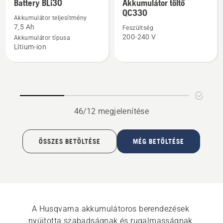
részletek
részletek
Battery BLi30
Akkumulátor töltő
QC330
a(z)
a(z)
Akkumulátor teljesítmény
Battery
Akkumulátor
7,5 Ah
Feszültség
BLi30
töltő
200-240 V
Akkumulátor típusa
Lítium-ion
termékről
QC330
termékről
46/12 megjelenítése
ÖSSZES BETÖLTÉSE
MÉG BETÖLTÉSE
A Husqvarna akkumulátoros berendezések 
nyújtotta szabadságnak és rugalmasságnak 