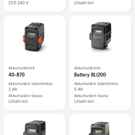
220-240 V
Lítium-ion
18-
termékről
C70
termékről
További
További
Akkumulátorok
Akkumulátorok
részletek
részletek
40-B70
Battery BLi200
a(z)
a(z)
Akkumulátor teljesítmény
Akkumulátor teljesítmény
40-
Battery
2 Ah
5 Ah
B70
BLi200
Akkumulátor típusa
Akkumulátor típusa
Lítium-ion
Lítium-ion
termékről
termékről