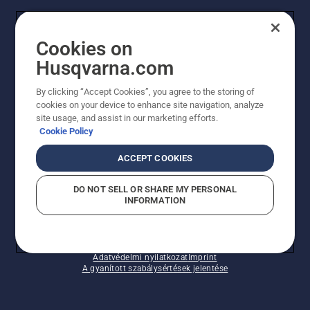
FOGYASZTÓ
Cookies on
Husqvarna.com
PROFESSZIONÁLIS
By clicking “Accept Cookies”, you agree to the storing of
cookies on your device to enhance site navigation, analyze
site usage, and assist in our marketing efforts.
Cookie Policy
ACCEPT COOKIES
DO NOT SELL OR SHARE MY PERSONAL
INFORMATION
© Husqvarna AB (publ). Minden jog fenntartva.
A sütikkel kapcsolatos nyilatkozat
Használati feltételek
Adatvédelmi nyilatkozat
Imprint
A gyanított szabálysértések jelentése