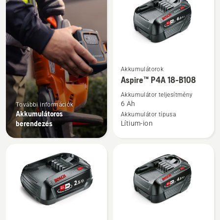
products
További
Akkumulátorok
részletek
Aspire™ P4A 18-B108
a(z)
Akkumulátor teljesítmény
Aspire™
6 Ah
További információk
P4A
Akkumulátoros
Akkumulátor típusa
berendezés
Lítium-ion
18-
B108
termékről