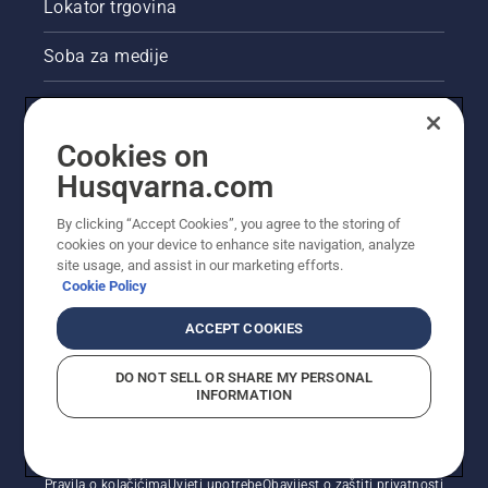
Lokator trgovina
Soba za medije
Akcije
Cookies on
Pravne informacije o proizvodu
Husqvarna.com
Ostale stranice tvrtke Husqvarna
By clicking “Accept Cookies”, you agree to the storing of
cookies on your device to enhance site navigation, analyze
site usage, and assist in our marketing efforts.
Cookie Policy
ACCEPT COOKIES
DO NOT SELL OR SHARE MY PERSONAL
INFORMATION
© Husqvarna AB (jav). Sva prava pridržana. Prikazane
cijene preporučene su maloprodajne cijene.
Pravila o kolačićima
Uvjeti upotrebe
Obavijest o zaštiti privatnosti