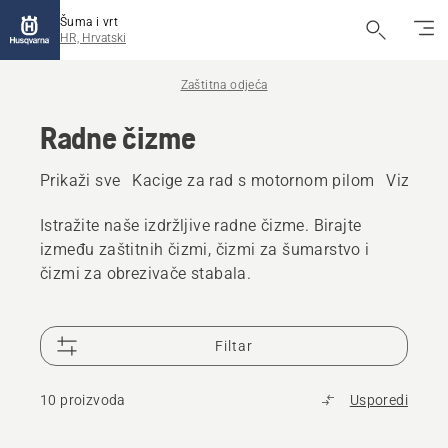
Šuma i vrt
HR, Hrvatski
Zaštitna odjeća
Radne čizme
Prikaži sve
Kacige za rad s motornom pilom
Viziri i
Istražite naše izdržljive radne čizme. Birajte
između zaštitnih čizmi, čizmi za šumarstvo i
čizmi za obrezivače stabala.
Filtar
10 proizvoda
Usporedi