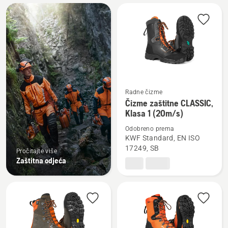
Učitaj
sve
proizvode
Radne čizme
Pogledajte
Čizme zaštitne CLASSIC,
više
Klasa 1 (20m/s)
detalja
Odobreno prema
o
KWF Standard, EN ISO
Čizme
17249, SB
Pročitajte više
zaštitne
Zaštitna odjeća
CLASSIC,
Klasa
1
(20m/s)