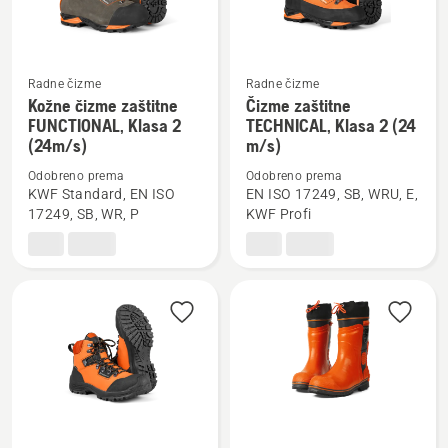
Radne čizme
Radne čizme
Pogledajte
Pogledajte
Kožne čizme zaštitne
Čizme zaštitne
više
više
FUNCTIONAL, Klasa 2
TECHNICAL, Klasa 2 (24
(24m/s)
m/s)
detalja
detalja
o
o
Odobreno prema
Odobreno prema
Kožne
Čizme
KWF Standard, EN ISO
EN ISO 17249, SB, WRU, E,
17249, SB, WR, P
KWF Profi
čizme
zaštitne
zaštitne
TECHNICAL,
FUNCTIONAL,
Klasa
Klasa
2
2
(24
(24m/s)
m/s)