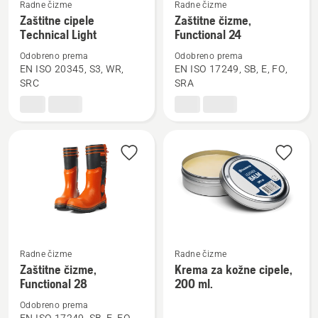
Radne čizme
Radne čizme
Pogledajte
Pogledajte
Zaštitne cipele
Zaštitne čizme,
više
više
Technical Light
Functional 24
detalja
detalja
Odobreno prema
Odobreno prema
o
o
EN ISO 20345, S3, WR,
EN ISO 17249, SB, E, FO,
Zaštitne
Zaštitne
SRC
SRA
cipele
čizme,
Technical
Functional
Light
24
Radne čizme
Radne čizme
Pogledajte
Pogledajte
Zaštitne čizme,
Krema za kožne cipele,
više
više
Functional 28
200 ml.
detalja
detalja
Odobreno prema
o
o