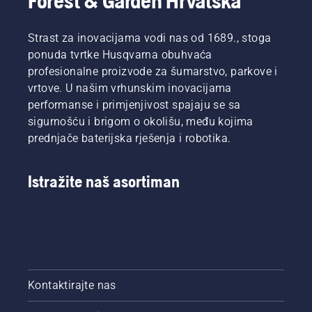
Forest & Garden Hrvatska
rukavice  za rad s motornom pilom, rukavice za 
rad s motornom pilom mnoštvo drugih osnovnih 
potrepština.
Strast za inovacijama vodi nas od 1689., stoga
ponuda tvrtke Husqvarna obuhvaća
profesionalne proizvode za šumarstvo, parkove i
vrtove. U našim vrhunskim inovacijama
performanse i primjenjivost spajaju se sa
sigurnošću i brigom o okolišu, među kojima
prednjače baterijska rješenja i robotika.
Istražite naš asortiman
Kontaktirajte nas