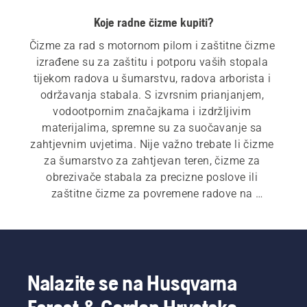
Koje radne čizme kupiti?
Čizme za rad s motornom pilom i zaštitne čizme 
izrađene su za zaštitu i potporu vaših stopala 
tijekom radova u šumarstvu, radova arborista i 
održavanja stabala. S izvrsnim prianjanjem, 
vodootpornim značajkama i izdržljivim 
materijalima, spremne su za suočavanje sa 
zahtjevnim uvjetima. Nije važno trebate li čizme 
za šumarstvo za zahtjevan teren, čizme za 
obrezivače stabala za precizne poslove ili 
zaštitne čizme za povremene radove na 
otvorenom, Husqvarna pruža pouzdanu zaštitu i 
cjelodnevnu udobnost. Uz čizme za rad s 
motornom pilom, naš asortiman osobne zaštitne 
opreme (PPE) također obuhvaća kacige za 
šumarstvo, sigurnosne naočale, hlače za rad s 
Nalazite se na Husqvarna
motornom pilom, jakne za rad s motornom pilom, 