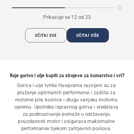
X-
GUARD
Prikazuje se 12 od 23
UČITAJ SVE
UČITAJ VIŠE
Koje gorivo i ulje kupiti za strojeve za šumarstvo i vrt?
Goriva i ulje tvrtke Husqvarna razvijeni su za 
pružanje optimalnih performansi i zaštita za 
motorne pile, kosilice i drugu vanjsku motornu 
opremu. Upotreba ispravnog goriva i sredstava 
za podmazivanje pomaže u održavanju 
pouzdanosti motor i osigurava maksimalne 
performanse tijekom zahtjevnih poslova. 