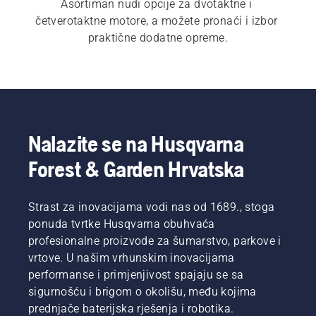
Asortiman nudi opcije za dvotaktne i 
četverotaktne motore, a možete pronaći i izbor 
praktične dodatne opreme.
Nalazite se na Husqvarna
Forest & Garden Hrvatska
Strast za inovacijama vodi nas od 1689., stoga
ponuda tvrtke Husqvarna obuhvaća
profesionalne proizvode za šumarstvo, parkove i
vrtove. U našim vrhunskim inovacijama
performanse i primjenjivost spajaju se sa
sigurnošću i brigom o okolišu, među kojima
prednjače baterijska rješenja i robotika.