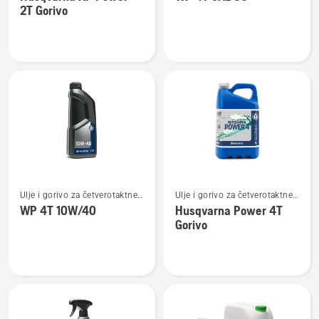
detalja
detalja
2T Gorivo
o
o
Husqvarna
WP 4T
XP
SAE 30
Power
2T
Gorivo
Pogledajte
Pogledajte
Ulje i gorivo za četverotaktne
Ulje i gorivo za četverotaktne
više
više
motore
motore
WP 4T 10W/40
Husqvarna Power 4T
detalja
detalja
Gorivo
o
o
WP 4T
Husqvarna
10W/40
Power
4T
Gorivo