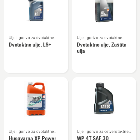
proizvode
Pogledajte
Pogledajte
Ulje i gorivo za dvotaktne
Ulje i gorivo za dvotaktne
više
više
motore
motore
Dvotaktno ulje, LS+
Dvotaktno ulje, Zaštita
detalja
detalja
ulja
o
o
Dvotaktno
Dvotaktno
ulje,
ulje,
LS+
Zaštita
ulja
Pogledajte
Pogledajte
Ulje i gorivo za dvotaktne
Ulje i gorivo za četverotaktne
više
više
motore
motore
Husqvarna XP Power
WP 4T SAE 30