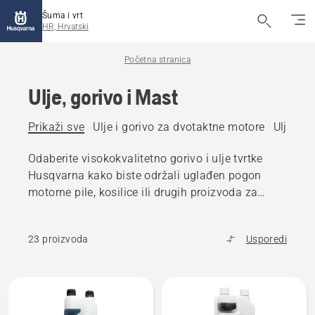
Šuma i vrt
HR, Hrvatski
Početna stranica
Ulje, gorivo i Mast
Prikaži sve
Ulje i gorivo za dvotaktne motore
Ulje i g
Odaberite visokokvalitetno gorivo i ulje tvrtke
Husqvarna kako biste održali uglađen pogon
motorne pile, kosilice ili drugih proizvoda za
upotrebu na otvorenom.
23 proizvoda
Usporedi
Učitaj
sve