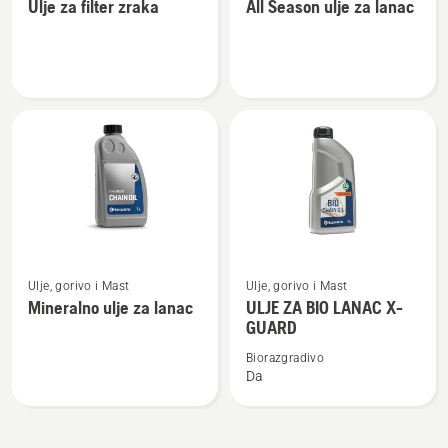
Ulje za filter zraka
All Season ulje za lanac
detalja
detalja
o
o
Ulje
All
za
Season
filter
ulje
zraka
za
lanac
Pogledajte
Pogledajte
Ulje, gorivo i Mast
Ulje, gorivo i Mast
više
više
Mineralno ulje za lanac
ULJE ZA BIO LANAC X-
detalja
detalja
GUARD
o
o
Biorazgradivo
Mineralno
ULJE
Da
ulje
ZA
za
BIO
lanac
LANAC