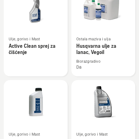
Pogledajte
Pogledajte
Ulje, gorivo i Mast
Ostala maziva i ulja
više
više
Active Clean sprej za
Husqvarna ulje za
detalja
detalja
čišćenje
lanac, Vegoil
o
o
Biorazgradivo
Active
Husqvarna
Da
Clean
ulje
sprej
za
za
lanac,
čišćenje
Vegoil
Pogledajte
Pogledajte
Ulje, gorivo i Mast
Ulje, gorivo i Mast
više
više