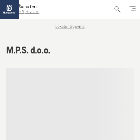
Šuma i vrt
HR, Hrvatski
Lokator trgovina
M.P.S. d.o.o.