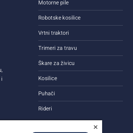
Motorne pile
Robotske kosilice
Vrtni traktori
Trimeri za travu
Škare za živicu
u,
Kosilice
i
Puhači
Rideri