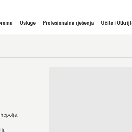
oprema
Usluge
Profesionalna rješenja
Učite i Otkrijt
uhopolje,
iju