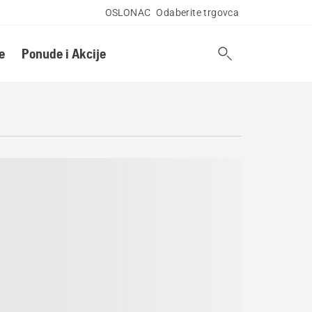
OSLONAC
Odaberite trgovca
e
Ponude i Akcije