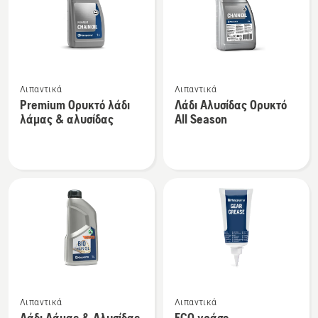
Δείτε
Δείτε
Λιπαντικά
Λιπαντικά
περισσότερες
περισσότερες
Premium Ορυκτό λάδι
Λάδι Αλυσίδας Ορυκτό
λεπτομέρειες
λεπτομέρειες
λάμας & αλυσίδας
All Season
για
για
το
το
Premium
Λάδι
Ορυκτό
Αλυσίδας
λάδι
Ορυκτό
λάμας
All
&
Season
αλυσίδας
Δείτε
Δείτε
Λιπαντικά
Λιπαντικά
περισσότερες
περισσότερες
Λάδι Λάμας & Αλυσίδας
ECO γράσο