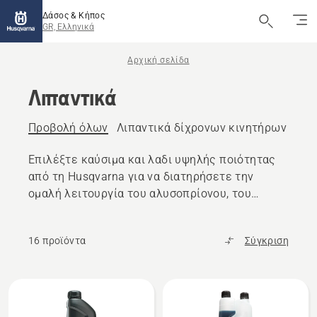
Δάσος & Κήπος
GR, Ελληνικά
Αρχική σελίδα
Λιπαντικά
Προβολή όλων
Λιπαντικά δίχρονων κινητήρων
Λιπ
Επιλέξτε καύσιμα και λαδι υψηλής ποιότητας
από τη Husqvarna για να διατηρήσετε την
ομαλή λειτουργία του αλυσοπρίονου, του
χλοοκοπτικού ή άλλων προϊόντων εξωτερικού
χώρου.
16 προϊόντα
Σύγκριση
Όλα
τα