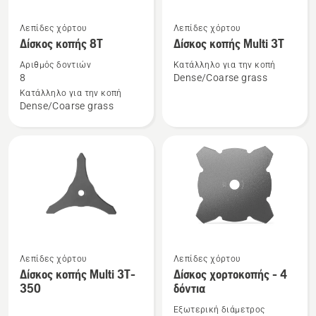
Δείτε
Δείτε
Λεπίδες χόρτου
Λεπίδες χόρτου
περισσότερες
περισσότερες
Δίσκος κοπής 8Τ
Δίσκος κοπής Multi 3T
λεπτομέρειες
λεπτομέρειες
Αριθμός δοντιών
Κατάλληλο για την κοπή
για
για
8
Dense/Coarse grass
το
το
Κατάλληλο για την κοπή
Dense/Coarse grass
Δίσκος
Δίσκος
κοπής
κοπής
8Τ
Multi
3T
Λεπίδες χόρτου
Λεπίδες χόρτου
Δείτε
Δείτε
Δίσκος κοπής Multi 3T-
Δίσκος χορτοκοπής - 4
περισσότερες
περισσότερες
350
δόντια
λεπτομέρειες
λεπτομέρειες
Εξωτερική διάμετρος
για
για