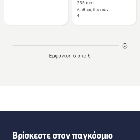
255 mm
το
το
Αριθμός δοντιών
Δίσκος
Δίσκος
4
κοπής
χορτοκοπής
Multi
-
3T-
4
350
δόντια
Εμφάνιση 6 από 6
Βρίσκεστε στον παγκόσμιο