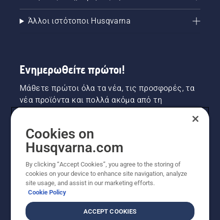
Άλλοι ιστότοποι Husqvarna
Ενημερωθείτε πρώτοι!
Μάθετε πρώτοι όλα τα νέα, τις προσφορές, τα
νέα προϊόντα και πολλά ακόμα από τη
Husqvarna! Κάντε εγγραφή στο newsletter μας
εδώ.
Cookies on
Husqvarna.com
ΕΓΓΡΑΦΉ ΣΤΟ ΕΝΗΜΕΡΩΤΙΚΌ ΔΕΛΤΊΟ
By clicking “Accept Cookies”, you agree to the storing of
cookies on your device to enhance site navigation, analyze
site usage, and assist in our marketing efforts.
Cookie Policy
ACCEPT COOKIES