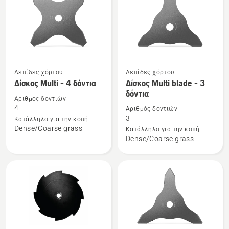
τα
προϊόντα
Λεπίδες χόρτου
Λεπίδες χόρτου
Δείτε
Δείτε
Δίσκος Multi - 4 δόντια
Δίσκος Multi blade - 3
περισσότερες
περισσότερες
δόντια
λεπτομέρειες
λεπτομέρειες
Αριθμός δοντιών
4
Αριθμός δοντιών
για
για
3
Κατάλληλο για την κοπή
το
το
Dense/Coarse grass
Κατάλληλο για την κοπή
Δίσκος
Δίσκος
Dense/Coarse grass
Multi
Multi
-
blade
4
-
δόντια
3
δόντια