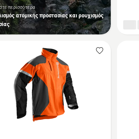
δασοκομ
στε περισσότερα
Technica
λισμός ατομικής προστασίας και ρουχισμός
Extreme
σίας
Δείτε