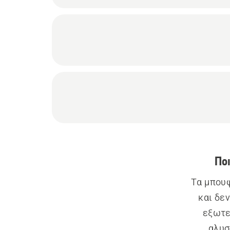
Πο
Τα μπουφ
και δε
εξωτε
αλυσ