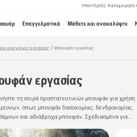
Υποστήριξη
Καταχώρηση 
εσουάρ
Επαγγελματικά
Μάθετε και ανακαλύψτε
και ρουχισμός εργασίας
Μπουφάν εργασίας
ουφάν εργασίας
νήστε τη σειρά προστατευτικών μπουφάν για χρήση
ρίονων, όπως μπουφάν δασοκομίας, δενδροκομίας,
θάμνων και αδιάβροχα μπουφάν. Σχεδιασμένα για
α σε εξωτερικούς χώρους, προσφέρουν ανθεκτικότη
και ελευθερία κινήσεων.