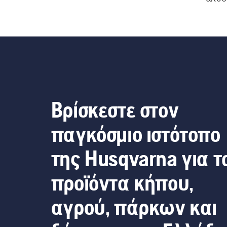
σχεδ
προσφέρο
ορατότητ
για απ
καθημερι
σειρά ε
Βρίσκεστε στον
κράνη 
χρήση 
παγκόσμιο ιστότοπο
χρήση 
της Husqvarna για τ
προϊόντα κήπου,
αγρού, πάρκων και