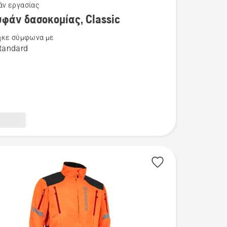
ν εργασίας
τερες
φάν δασοκομίας, Classic
ρειες
ηκε σύμφωνα με
tandard
ν
ίας,