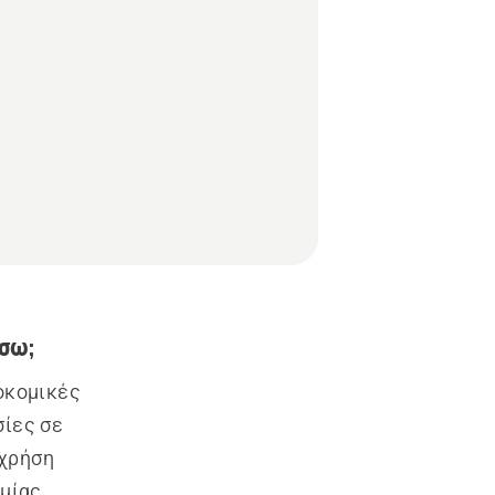
σω;
οκομικές 
ίες σε 
χρήση 
μίας 