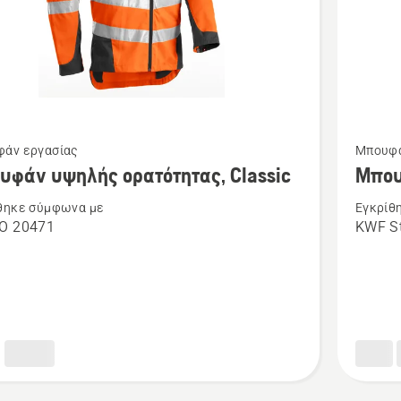
Δείτε
άν εργασίας
Μπουφά
ότερες
περισσό
υφάν υψηλής ορατότητας, Classic
Μπου
έρειες
λεπτομέ
θηκε σύμφωνα με
Εγκρίθ
για
SO 20471
KWF S
το
άν
Μπουφά
ς
εργασία
ητας,
Τεχνικό