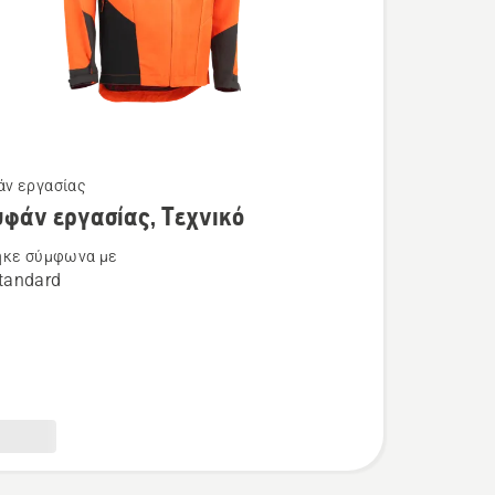
ν εργασίας
τερες
φάν εργασίας, Τεχνικό
ρειες
ηκε σύμφωνα με
tandard
ν
ς,