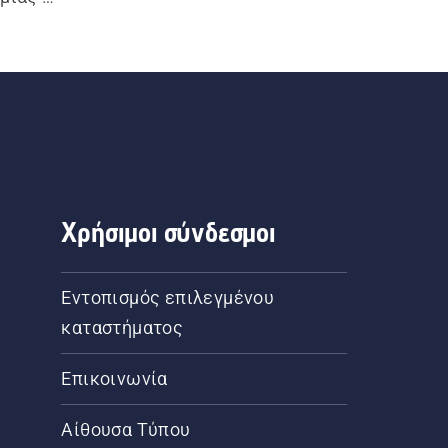
 σας 
, υψηλή 
κά τόσο 
αι για 
ονων, η 
επίσης 
ια για 
Χρήσιμοι σύνδεσμοι
ια για 
τασίας.
Εντοπισμός επιλεγμένου
καταστήματος
Επικοινωνία
Αίθουσα Τύπου