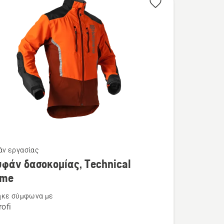
ν εργασίας
τερες
φάν δασοκομίας, Technical
ρειες
eme
ηκε σύμφωνα με
ofi
ν