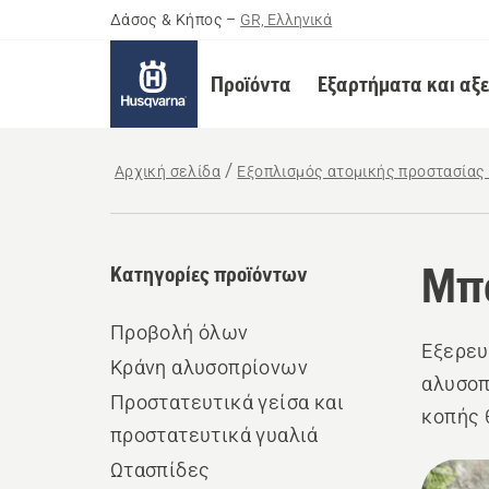
Δάσος & Κήπος
–
GR, Ελληνικά
Προϊόντα
Εξαρτήματα και αξ
Αρχική σελίδα
Εξοπλισμός ατομικής προστασίας 
Μπ
Κατηγορίες προϊόντων
Προβολή όλων
Εξερευ
Κράνη αλυσοπρίονων
αλυσοπ
Προστατευτικά γείσα και
κοπής 
προστατευτικά γυαλιά
εργασί
Ωτασπίδες
Όλα
άνεση 