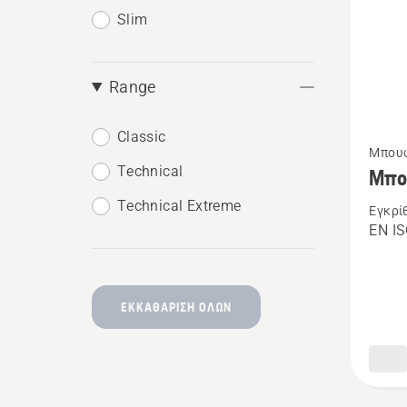
Slim
Range
Δείτε
Classic
Μπουφ
περισσ
Technical
Μπο
λεπτομ
Technical Extreme
Εγκρί
για
EN I
το
Μπουφ
υψηλή
ΕΚΚΑΘΆΡΙΣΗ ΌΛΩΝ
ορατότ
Classic