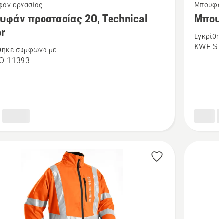
άν εργασίας
Μπουφά
ότερες
περισσό
υφάν προστασίας 20, Technical
Μπου
έρειες
λεπτομέ
or
Εγκρίθ
για
KWF S
θηκε σύμφωνα με
το
SO 11393
άν
Μπουφά
σίας
δασοκομ
Classic
cal