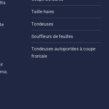
êts.
Taille-haies
Tondeuses
te
Souffleurs de feuilles
Tondeuses autoportées à coupe
frontale
ir
arna.