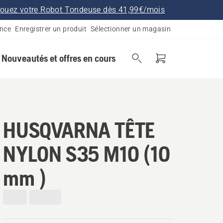
ouez votre Robot Tondeuse dès 41,99€/mois
ance
Enregistrer un produit
Sélectionner un magasin
Nouveautés et offres en cours
HUSQVARNA TÊTE
NYLON S35 M10 (10
mm )