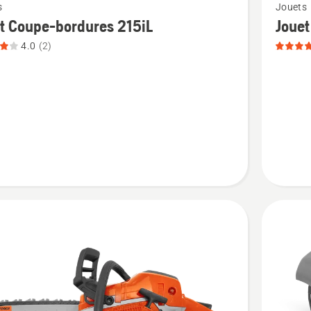
s
Jouets
plus
t Coupe-bordures 215iL
Jouet
de
4.0
(2)
détails
sur
Jouet
souffleu
es
325iBV,
note
du
produit
5
sur
5