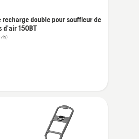
e recharge double pour souffleur de
s d'air 150BT
vis)
e
r