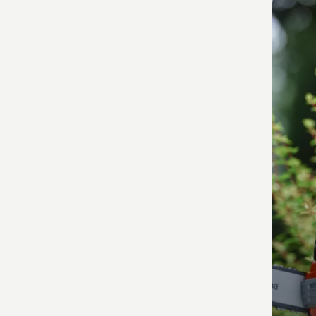
les
produ