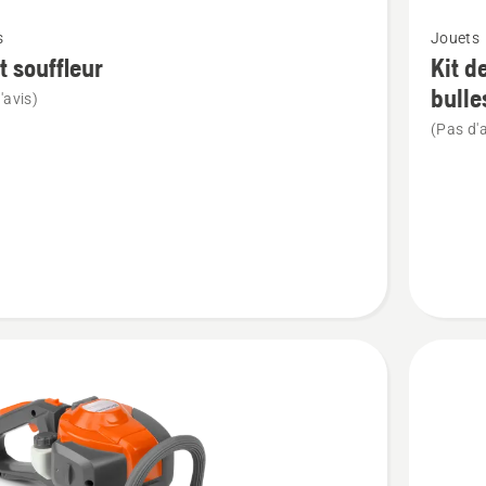
Voir
s
Jouets
plus
t souffleur
Kit d
de
bulle
'avis)
détails
(Pas d'a
sur
Kit
ur
de
recharg
double
pour
souffleu
de
bulles
d'air
150BT