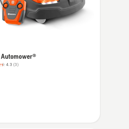
t Automower®
4.3
(3)
wer®,