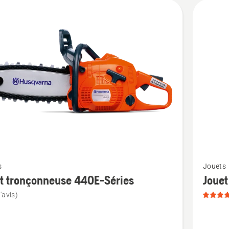
sur
5
Voir
s
Jouets
plus
t tronçonneuse 440E-Séries
Jouet
de
'avis)
détails
sur