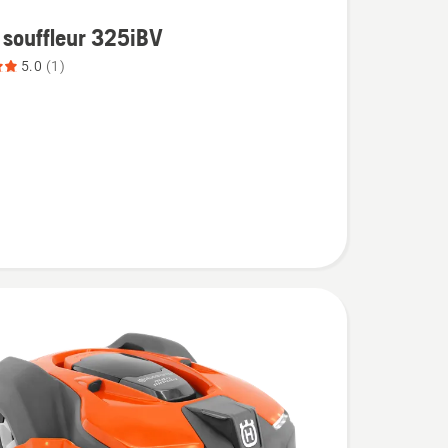
 souffleur 325iBV
5.0
(1)
r