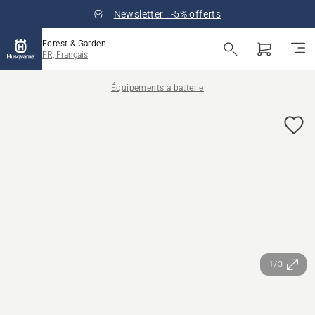
Newsletter : -5% offerts
Forest & Garden
FR, Français
Équipements à batterie
1/3