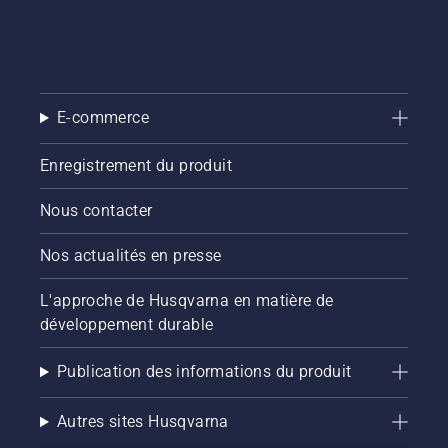
d'appuyer
sur un
bouton
du
coupe-
E-commerce
bordures
à
batterie
Enregistrement du produit
pour
activer
Nous contacter
et
désactiver
Nos actualités en presse
le mode
savE.
L'approche de Husqvarna en matière de
développement durable
Publication des informations du produit
Autres sites Husqvarna