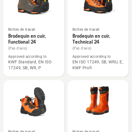
Bottes de travail
Bottes de travail
Voir
Voir
Brodequin en cuir,
Brodequin en cuir,
plus
plus
Functional 24
Technical 24
de
de
(Pas d'avis)
(Pas d'avis)
détails
détails
Approved according to
Approved according to
sur
sur
KWF Standard, EN ISO
EN ISO 17249, SB, WRU, E,
Brodequin
Brodequin
17249, SB, WR, P
KWF Profi
en
en
cuir,
cuir,
Functional
Technical
24
24
Bottes de travail
Bottes de travail