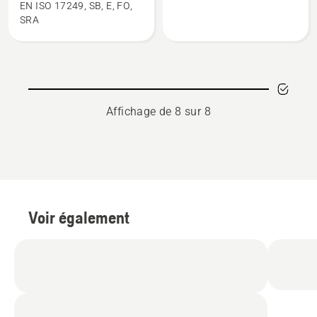
EN ISO 17249, SB, E, FO,
Bottes
Baume
SRA
de
pour
protection,
le
Functional
cuir,
28
note
du
Affichage de 8 sur 8
produit
5
sur
5
Voir également