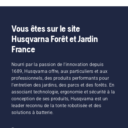
en plein air, Husqvarna offre une protection fiable 
et un confort tout au long de la journée. En plus 
de nos bottes anti-coupure, notre gamme 
d'équipements de protection individuels 
Vous êtes sur le site
(EPI) comprend également des casques pour les 
Husqvarna Forêt et Jardin
travaux forestiers, des protège-oreilles, des 
lunettes de sécurité, des pantalons anti-coupure, 
France
des vestes anti-coupure, des gants anti-
coupure et une grande variété d'autres 
Nourri par la passion de l'innovation depuis
équipements essentiels.
1689, Husqvarna offre, aux particuliers et aux
professionnels, des produits performants pour
l’entretien des jardins, des parcs et des forêts. En
associant technologie, ergonomie et sécurité à la
conception de ses produits, Husqvarna est un
leader reconnu de la tonte robotisée et des
solutions à batterie.