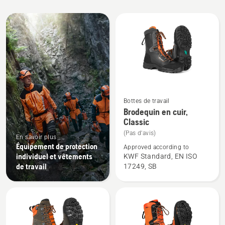
Tous
les
produits
Bottes de travail
Voir
Brodequin en cuir,
plus
Classic
de
(Pas d'avis)
En savoir plus
détails
Équipement de protection
Approved according to
sur
individuel et vêtements
KWF Standard, EN ISO
Brodequin
de travail
17249, SB
en
cuir,
Classic