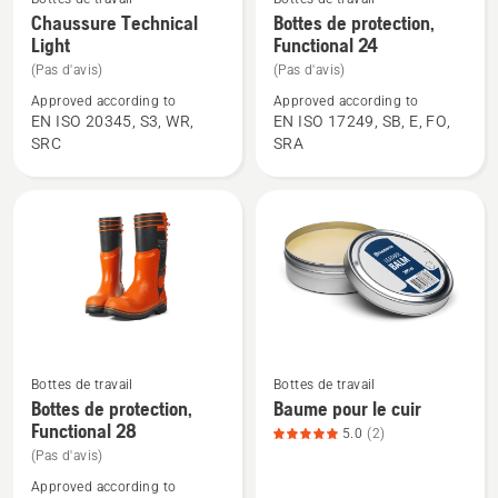
Voir
Voir
Chaussure Technical
Bottes de protection,
plus
plus
Light
Functional 24
de
de
(Pas d'avis)
(Pas d'avis)
détails
détails
Approved according to
Approved according to
sur
sur
EN ISO 20345, S3, WR,
EN ISO 17249, SB, E, FO,
Chaussure
Bottes
SRC
SRA
Technical
de
Light
protection,
Functional
24
Bottes de travail
Bottes de travail
Voir
Voir
Bottes de protection,
Baume pour le cuir
plus
plus
Functional 28
5.0
(2)
de
de
(Pas d'avis)
détails
détails
Approved according to
sur
sur