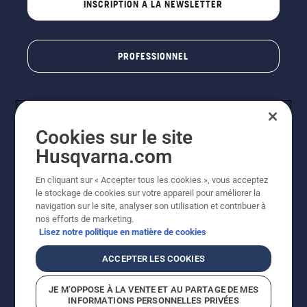
INSCRIPTION À LA NEWSLETTER
PROFESSIONNEL
Cookies sur le site
Husqvarna.com
En cliquant sur « Accepter tous les cookies », vous acceptez
le stockage de cookies sur votre appareil pour améliorer la
© Husqvarna AB (publ). Tous droits réservés. Les prix
navigation sur le site, analyser son utilisation et contribuer à
indiqués sont des prix de vente conseillés. Photos non
nos efforts de marketing.
contractuelles. Tous les prix indiqués sont des prix de
Lisez notre politique en matière de cookies
vente recommandés (TVA incluse), sauf si le produit est
disponible pour un achat direct.
ACCEPTER LES COOKIES
Conditions générales de vente
Politique de retour
Mentions légales
Politique relative aux cookies
JE M’OPPOSE À LA VENTE ET AU PARTAGE DE MES
Conditions d'utilisation
Avis de confidentialité
INFORMATIONS PERSONNELLES PRIVÉES
Égalité hommes femmes
Signalement de violations présumées