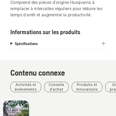
Comprend des pièces d'origine Husqvarna à
remplacer à intervalles réguliers pour réduire les
temps d'arrêt et augmenter la productivité.
Informations sur les produits
Spécifications
Aménagement
paysager
Outils
pour
l'aménagement
Contenu connexe
paysager,
équipement
pour
Activités et
Conseils
Produits et
G
l'aménagement
événements
d'achat
innovations
pra
paysager
professionnel
et
équipement
pour