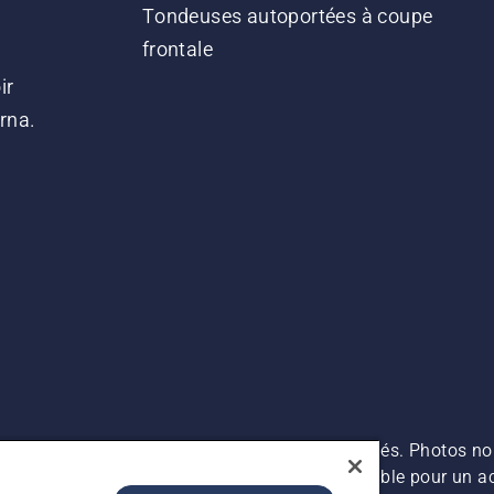
Tondeuses autoportées à coupe
frontale
ir
arna.
es prix indiqués sont des prix de vente conseillés. Photos no
s (TVA incluse), sauf si le produit est disponible pour un ac