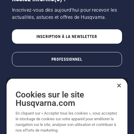
Inscrivez-vous dès aujourd'hui pour recevoir les
actualités, astuces et offres de Husqvarna.
INSCRIPTION À LA NEWSLETTER
PROFESSIONNEL
Cookies sur le site
Husqvarna.com
En cliquant sur « Accepter tous les cookies », vous acceptez
le stockage de cookies sur votre appareil pour améliorer la
© Husqvarna AB (publ). Tous droits réservés. Les prix
navigation sur le site, analyser son utilisation et contribuer à
indiqués sont des prix de vente conseillés. Photos non
nos efforts de marketing.