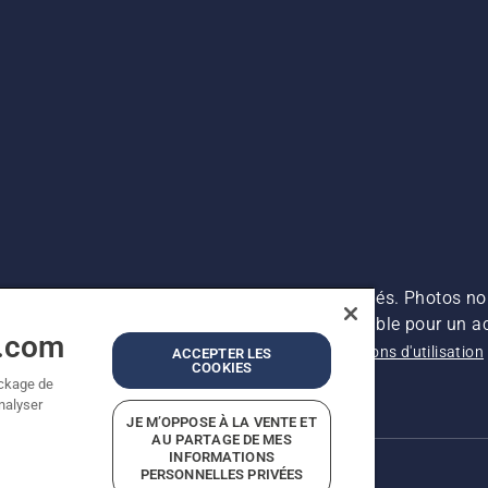
es prix indiqués sont des prix de vente conseillés. Photos no
s (TVA incluse), sauf si le produit est disponible pour un ac
a.com
ntions légales
Politique relative aux cookies
Conditions d'utilisation
ACCEPTER LES
COOKIES
présumées
ockage de
analyser
JE M’OPPOSE À LA VENTE ET
AU PARTAGE DE MES
INFORMATIONS
PERSONNELLES PRIVÉES