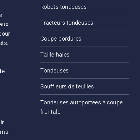
Robots tondeuses
s
Tracteurs tondeuses
 aux
pour
Coupe-bordures
êts.
Taille-haies
Tondeuses
te
Souffleurs de feuilles
Tondeuses autoportées à coupe
frontale
ir
arna.