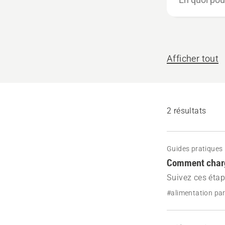
quoi
pouvons-
nous
vous
Afficher tout
aider ?
2 résultats
Guides pratiques
Comment charge
Suivez ces étap
Husqvarna.
#alimentation par