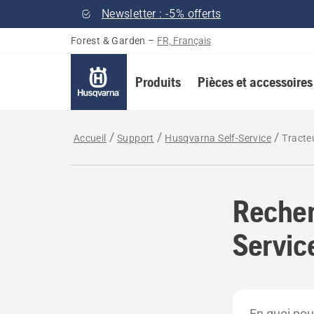
Newsletter : -5% offerts
Forest & Garden
–
FR, Français
Produits
Pièces et accessoires
Accueil
Support
Husqvarna Self-Service
Tracte
Recher
Servic
En