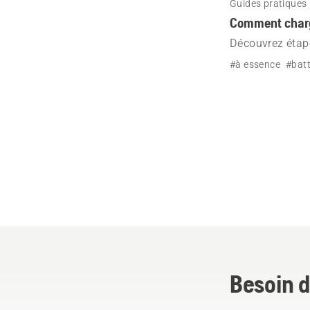
Guides pratiques
Comment charge
Découvrez étape
démarrage de v
#à essence
#batt
Besoin d