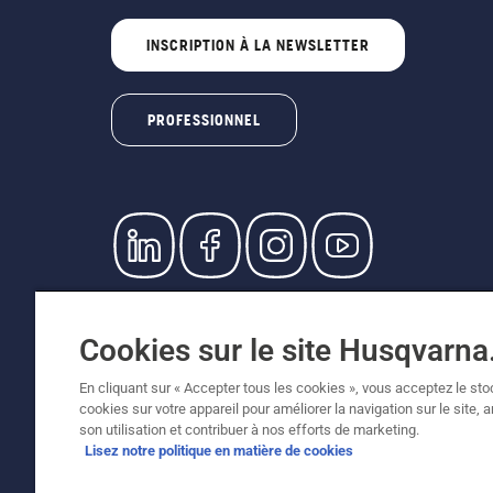
INSCRIPTION À LA NEWSLETTER
PROFESSIONNEL
© Husqvarna AB (publ). Tous droits réservés. L
prix indiqués sont des prix de vente recommandé
Cookies sur le site Husqvarn
Conditions générales de vente
Politique de retour
Me
Égalité hommes femmes
Signalement de violations 
En cliquant sur « Accepter tous les cookies », vous acceptez le st
cookies sur votre appareil pour améliorer la navigation sur le site, 
son utilisation et contribuer à nos efforts de marketing.
Lisez notre politique en matière de cookies