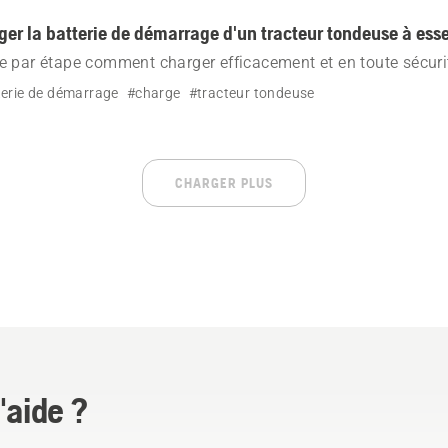
r la batterie de démarrage d'un tracteur tondeuse à ess
 par étape comment charger efficacement et en toute sécurit
otre tracteur tondeuse Husqvarna.
erie de démarrage
#charge
#tracteur tondeuse
CHARGER PLUS
'aide ?