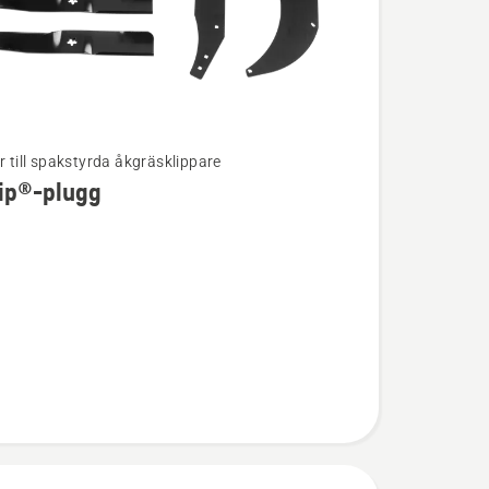
r till spakstyrda åkgräsklippare
lip®-plugg
ion
-