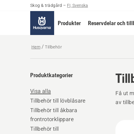
Skog & trädgård
–
FI, Svenska
Produkter
Reservdelar och til
Hem
Tillbehör
Til
Produktkategorier
Visa alla
Få ut m
Tillbehör till lövblåsare
av tillb
Tillbehör till åkbara
frontrotorklippare
Alla
Tillbehör till