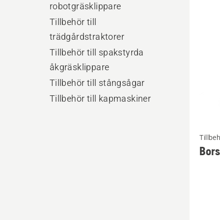
produ
robotgräsklippare
Tillbehör till
trädgårdstraktorer
Tillbehör till spakstyrda
åkgräsklippare
Tillbehör till stångsågar
Tillbehör till kapmaskiner
Se
Tillbe
mer
Bors
informa
om
Borste