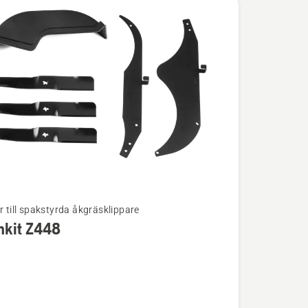
r till spakstyrda åkgräsklippare
hkit Z448
ion