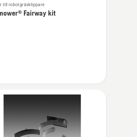
r till robotgräsklippare
mower® Fairway kit
ion
wer®