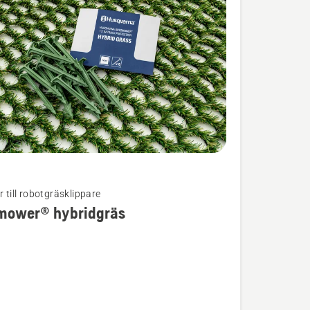
r till robotgräsklippare
mower® hybridgräs
ion
wer®
äs