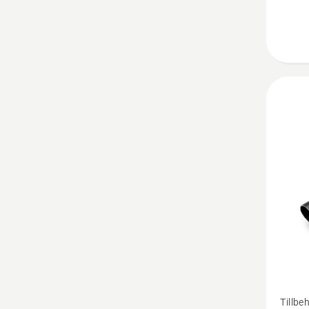
Se
Tillbeh
mer