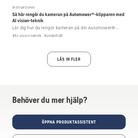
Instruktioner
Så här rengör du kameran på Automower®-klipparen med
AI vision-teknik
Lär dig hur du rengör kameran på din Automower®-
robotgräsklippare med AI vision-teknik. Följ de enkla
#AI vision-teknik
#underhåll
stegen för att bibehålla optimal funktion för undvikande
av objekt och navigeringsprestanda.
LÄS IN FLER
Behöver du mer hjälp?
ÖPPNA PRODUKTASSISTENT