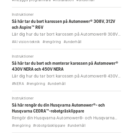
#inbyggd programvara
#installation
#underhåll
om EPOS™-installationer utan slinga, installationer av
begränsningskabel, tips om batteriskötsel, smarta
Instruktioner
Automower® Connect-funktioner och mycket mer.
Så här tar du bort karossen på Automower® 308V, 312V
och Aspire™ R6V
Lär dig hur du tar bort karossen på Automower® 308V,
312V och Aspire™ R6V, exempelvis före rengöring.
#AI vision-teknik
#rengöring
#underhåll
Instruktioner
Så här tar du bort och monterar karossen på Automower®
430V NERA och 450V NERA
Lär dig hur du tar bort karossen på Automower® 430V
NERA och 450V NERA, till exempel inför rengöring.
#NERA
#rengöring
#underhåll
Instruktioner
Så här rengör du din Husqvarna Automower®- och
Husqvarna CEORA™-robotgräsklippare
Rengör din Husqvarna Automower®- och Husqvarna
CEORA™-robotgräsklippare regelbundet för att få bästa
#rengöring
#robotgräsklippare
#underhåll
prestanda och lång livslängd. Följ stegen nedan.