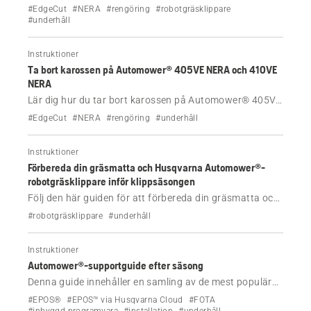
NERA, 310E NERA, 405XE NERA och 410XE NERA, till
#EdgeCut
#NERA
#rengöring
#robotgräsklippare
exempel för rengöring.
#underhåll
Instruktioner
Ta bort karossen på Automower® 405VE NERA och 410VE
NERA
Lär dig hur du tar bort karossen på Automower® 405VE
NERA och 410VE NERA, till exempel inför rengöring.
#EdgeCut
#NERA
#rengöring
#underhåll
Instruktioner
Förbereda din gräsmatta och Husqvarna Automower®-
robotgräsklippare inför klippsäsongen
Följ den här guiden för att förbereda din gräsmatta och
Husqvarna Automower®-robotgräsklippare inför
#robotgräsklippare
#underhåll
klippsäsongen. Du får bland annat veta när du bör börja
klippa, hur du sköter din gräsmatta och hur du
Instruktioner
förbereder Automower®-klipparen.
Automower®-supportguide efter säsong
Denna guide innehåller en samling av de mest populära
Automower®-supportfrågorna för varje säsong, från
#EPOS®
#EPOS™ via Husqvarna Cloud
#FOTA
vårförberedelser till vinterförvaring. Läs våra expertråd