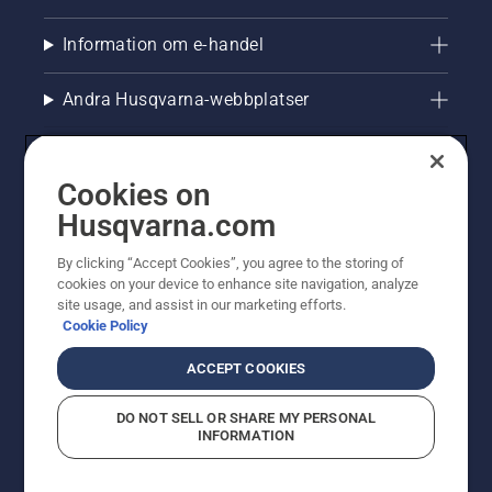
Information om e-handel
Andra Husqvarna-webbplatser
Cookies on
Husqvarna.com
By clicking “Accept Cookies”, you agree to the storing of
cookies on your device to enhance site navigation, analyze
site usage, and assist in our marketing efforts.
Cookie Policy
© Husqvarna AB (publ). All rights reserved. Priserna
som visas är rekommenderade cirkapriser. Alla angivna
ACCEPT COOKIES
priser är rekommenderade försäljningspriser (inkl.
moms) om inte produkten är tillgänglig för direkt köp.
DO NOT SELL OR SHARE MY PERSONAL
Cookiepolicy
Användningsvillkor
Sekretessmeddelande
INFORMATION
Företagsinformation