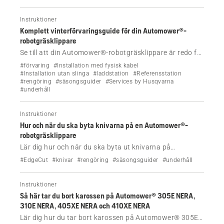
Instruktioner
Komplett vinterförvaringsguide för din Automower®-
robotgräsklippare
Se till att din Automower®-robotgräsklippare är redo för
vintern med vår guide till förvaring, underhåll och
#förvaring
#Installation med fysisk kabel
tjänster från återförsäljaren som skyddar klipparen och
#Installation utan slinga
#laddstation
#Referensstation
#rengöring
#säsongsguider
#Services by Husqvarna
håller den i gott skick fram till våren.
#underhåll
Instruktioner
Hur och när du ska byta knivarna på en Automower®-
robotgräsklippare
Lär dig hur och när du ska byta ut knivarna på
Automower®-robotgräsklipparen med eller utan
#EdgeCut
#knivar
#rengöring
#säsongsguider
#underhåll
EdgeCut.
Instruktioner
Så här tar du bort karossen på Automower® 305E NERA,
310E NERA, 405XE NERA och 410XE NERA
Lär dig hur du tar bort karossen på Automower® 305E