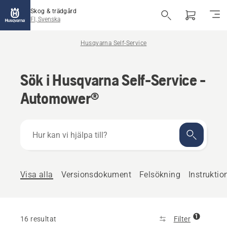
Skog & trädgård
FI, Svenska
Husqvarna Self-Service
Sök i Husqvarna Self-Service -
Automower®
Hur
kan
vi
hjälpa
till?
Visa alla
Versionsdokument
Felsökning
Instruktio
1
16 resultat
Filter