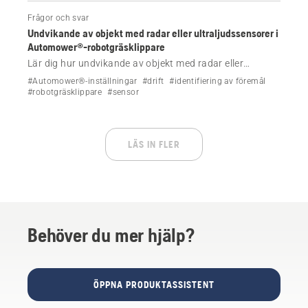
objekt, säkerhetsfunktioner och kamerainställningar.
Frågor och svar
Undvikande av objekt med radar eller ultraljudssensorer i
Automower®-robotgräsklippare
Lär dig hur undvikande av objekt med radar eller
ultraljudssensorer hjälper vissa Automower® NERA-
#Automower®-inställningar
#drift
#identifiering av föremål
och AWD-modeller att upptäcka och navigera runt
#robotgräsklippare
#sensor
föremål på din gräsmatta, vilket minskar driftstoppen
och skyddar djurlivet.
LÄS IN FLER
Behöver du mer hjälp?
ÖPPNA PRODUKTASSISTENT