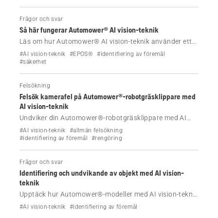
Frågor och svar
Så här fungerar Automower® AI vision-teknik
Läs om hur Automower® AI vision-teknik använder ett
avancerat kamerasystem för intelligent identifiering av
#AI vision-teknik
#EPOS®
#identifiering av föremål
objekt, navigeringsstöd i områden med svag
#säkerhet
satellitsignal och förbättrad gräsmatteskötsel
samtidigt som din integritet skyddas.
Felsökning
Felsök kamerafel på Automower®-robotgräsklippare med
AI vision-teknik
Undviker din Automower®-robotgräsklippare med AI
vision-teknik inte föremål eller visar den ett kamerafel?
#AI vision-teknik
#allmän felsökning
Felsök meddelanden som Kameralins blockerad,
#identifiering av föremål
#rengöring
Kameralins våt och Inget undvikande av objekt
tillgängligt.
Frågor och svar
Identifiering och undvikande av objekt med AI vision-
teknik
Upptäck hur Automower®-modeller med AI vision-teknik
identifierar och undviker hinder med hjälp av intelligenta
#AI vision-teknik
#identifiering av föremål
kamerasystem. Läs mer om avancerad klassificering av