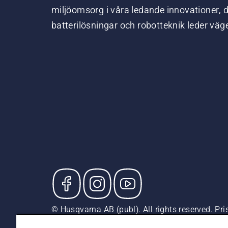
miljöomsorg i våra ledande innovationer, 
batterilösningar och robotteknik leder väg
© Husqvarna AB (publ). All rights reserved. P
försäljningspriser (inkl. moms) om inte produkte