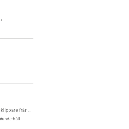
a.
sklippare från
#underhåll