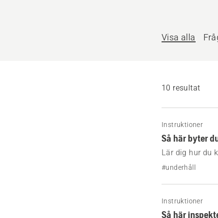
hjälpa
till?
Visa alla
Frå
10 resultat
Instruktioner
Så här byter d
Lär dig hur du 
Husqvarna. Enkl
#underhåll
gräsklipparen ka
Instruktioner
Så här inspekt