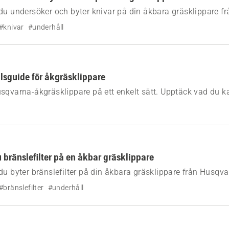
du undersöker och byter knivar på din åkbara gräsklippare f
#knivar
#underhåll
lsguide för åkgräsklippare
usqvarna-åkgräsklippare på ett enkelt sätt. Upptäck vad du
kontakta din återförsäljare för att hålla klippprestandan på t
 bränslefilter på en åkbar gräsklippare
du byter bränslefilter på din åkbara gräsklippare från Husqva
#bränslefilter
#underhåll