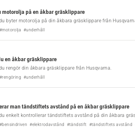
u motorolja på en åkbar gräsklippare
du byter motorolja på din åkbara gräsklippare från Husqvarn
#motorolja
#underhåll
du en åkbar gräsklippare
du rengör din åkbara gräsklippare från Husqvarna.
#rengöring
#underhåll
lerar man tändstiftets avstånd på en åkbar gräsklippare
du enkelt kontrollerar tändstiftets avstånd på din åkbara grä
#bensindriven
#elektrodavstånd
#tändstift
#tändstiftets avstånd