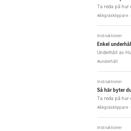
Ta reda på hur 
#åkgräsklippare
Instruktioner
Enkel underhål
Underhåll av H
och när du ska 
#underhåll
Instruktioner
Så här byter du
Ta reda på hur 
#åkgräsklippare
Instruktioner