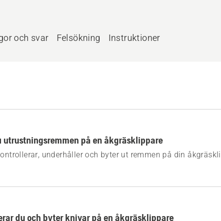
gor och svar
Felsökning
Instruktioner
u utrustningsremmen på en åkgräsklippare
kontrollerar, underhåller och byter ut remmen på din åkgräskl
a säkerhetssteg, viktiga verktyg och tydliga instruktioner so
n fortsätta klippa effektivt.
erar du och byter knivar på en åkgräsklippare