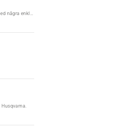
med några enkla
ån Husqvarna.