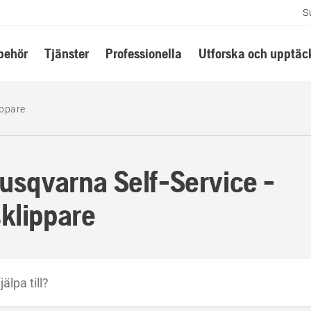
S
lbehör
Tjänster
Professionella
Utforska och upptäc
ippare
Husqvarna Self-Service -
klippare