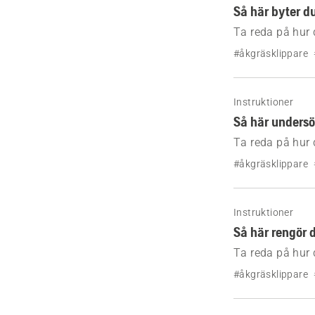
Så här byter d
Ta reda på hur 
steg.
#åkgräsklippare
Instruktioner
Så här undersö
Ta reda på hur d
#åkgräsklippare
Instruktioner
Så här rengör d
Ta reda på hur d
#åkgräsklippare