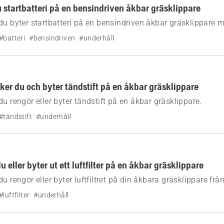
u startbatteri på en bensindriven åkbar gräsklippare
du byter startbatteri på en bensindriven åkbar gräsklippare 
#batteri
#bensindriven
#underhåll
ker du och byter tändstift på en åkbar gräsklippare
u rengör eller byter tändstift på en åkbar gräsklippare.
#tändstift
#underhåll
u eller byter ut ett luftfilter på en åkbar gräsklippare
u rengör eller byter luftfiltret på din åkbara gräsklippare fr
#luftfilter
#underhåll