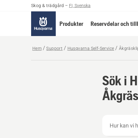
Skog & trädgård
–
FI, Svenska
Produkter
Reservdelar och til
Hem
Support
Husqvarna Self-Service
Åkgräskl
Sök i 
Åkgräs
Hur
kan
vi