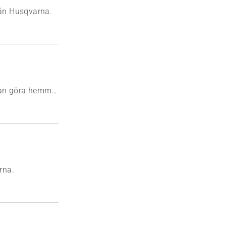
rån Husqvarna.
 kan göra hemma
opp.
rna.