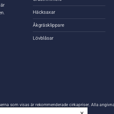
där
Häcksaxar
en.
Åkgräsklippare
Lövblåsar
riserna som visas är rekommenderade cirkapriser. Alla angiv
n är tillgänglig för direkt köp.