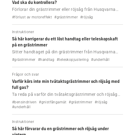
Vad ska du kontrollera?
Förlorar din grästrimmer eller röjsåg från Husqvarna
effekt vid klippning? Kontrollera de vanligaste
#förlust av motoreffekt
#grästrimmer
#röjsåg
orsakerna, inklusive bränsle, luftfilter och
skärutrustning. Få sedan hjälp med just din modell om
Instruktioner
det behövs.
Så här korrigerar du ett löst handtag eller teleskopskaft
på en grästrimmer
Sitter handtaget på din grästrimmer från Husqvarna
löst eller stannar det inte i rätt läge? Lär dig hur du drar
#grästrimmer
#handtag
#teleskopjustering
#underhåll
åt handtaget och teleskopskaftet med några enkla steg.
Frågor och svar
Varför körs inte min tvåtaktsgrästrimmer och röjsåg med
full gas?
Ta reda på varför din tvåtaktsgrästrimmer och röjsåg
inte körs med full gas och är tystare än normalt.
#bensindriven
#gnistfångarnät
#grästrimmer
#röjsåg
#underhåll
Instruktioner
Så här förvarar du en grästrimmer och röjsåg under
vintern