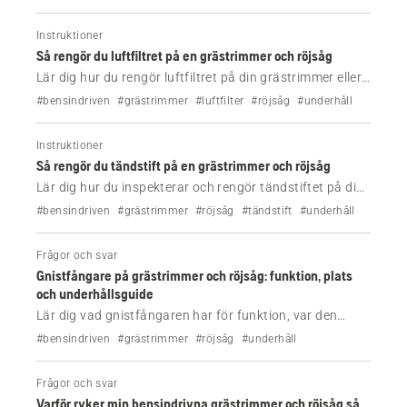
Instruktioner
Så rengör du luftfiltret på en grästrimmer och röjsåg
Lär dig hur du rengör luftfiltret på din grästrimmer eller
röjsåg från Husqvarna för att förbättra prestandan,
#bensindriven
#grästrimmer
#luftfilter
#röjsåg
#underhåll
minska bränsleförbrukningen och förhindra
startproblem.
Instruktioner
Så rengör du tändstift på en grästrimmer och röjsåg
Lär dig hur du inspekterar och rengör tändstiftet på din
grästrimmer eller röjsåg från Husqvarna för att
#bensindriven
#grästrimmer
#röjsåg
#tändstift
#underhåll
förbättra startfunktionen, återställa motorprestandan
och förebygga vanliga driftproblem.
Frågor och svar
Gnistfångare på grästrimmer och röjsåg: funktion, plats
och underhållsguide
Lär dig vad gnistfångaren har för funktion, var den
sitter och hur du rengör den. Se till att din grästrimmer
#bensindriven
#grästrimmer
#röjsåg
#underhåll
eller röjsåg från Husqvarna är säker, kraftfull och
brandsäker.
Frågor och svar
Varför ryker min bensindrivna grästrimmer och röjsåg så