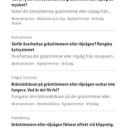
mycket?
Ryker din bensindrivna grästrimmer eller röjsåg från
Husqvarna? Hitta de vanligaste orsakerna, inklusive
#bensindriven
#bränsle och olja
#grästrimmer
#röjsåg
felaktig bränsleblandning, smutsigt luftfilter och
#ryker
överhettning, och ta reda på vad du ska göra härnäst.
Instruktioner
Varför överhettas grästrimmern eller röjsågen? Rengöra
kylsystemet
Överhettas din grästrimmer eller röjsåg från Husqvarna
eller förlorar den effekt? Lär dig hur du rengör
#bensindriven
#grästrimmer
#röjsåg
kylsystemet för att återställa luftflödet och förhindra
motorskador.
Frågor och svar
Bränsleblåsan på grästrimmern eller röjsågen verkar inte
fungera. Vad är det för fel?
Fungerar inte bränsleblåsan på din grästrimmer eller
röjsåg från Husqvarna? Lär dig de vanligaste orsakerna,
#bensindriven
#bränsleblåsa
#grästrimmer
#röjsåg
inklusive igensatta bränsleledningar, skadade blåsor
och problem med bränslesystemet samt hur du
Felsökning
åtgärdar dem.
Grästrimmern eller röjsågen förlorar effekt vid klippning.