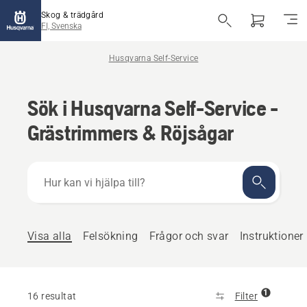
Skog & trädgård
FI, Svenska
Husqvarna Self-Service
Sök i Husqvarna Self-Service -
Grästrimmers & Röjsågar
Hur
kan
vi
hjälpa
till?
Visa alla
Felsökning
Frågor och svar
Instruktioner
1
16 resultat
Filter