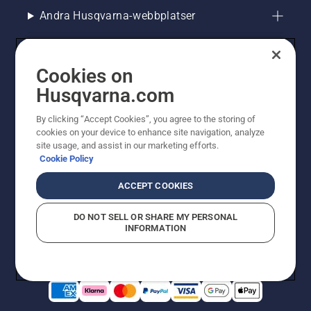
Andra Husqvarna-webbplatser
Cookies on
Husqvarna.com
By clicking “Accept Cookies”, you agree to the storing of
cookies on your device to enhance site navigation, analyze
site usage, and assist in our marketing efforts.
Cookie Policy
© Husqvarna AB (publ). All rights reserved. Priserna
som visas är rekommenderade cirkapriser. Alla angivna
ACCEPT COOKIES
priser är rekommenderade försäljningspriser (inkl.
moms) om inte produkten är tillgänglig för direkt köp.
DO NOT SELL OR SHARE MY PERSONAL
Cookiepolicy
Användningsvillkor
Sekretessmeddelande
INFORMATION
Företagsinformation