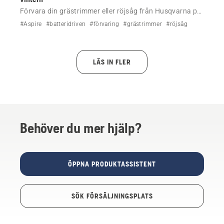
Förvara din grästrimmer eller röjsåg från Husqvarna på
rätt sätt under lågsäsong. Lär dig hur du skyddar
#Aspire
#batteridriven
#förvaring
#grästrimmer
#röjsåg
bensin- och batteridrivna modeller mot rost,
bränsleproblem och onödigt slitage.
LÄS IN FLER
Behöver du mer hjälp?
ÖPPNA PRODUKTASSISTENT
SÖK FÖRSÄLJNINGSPLATS