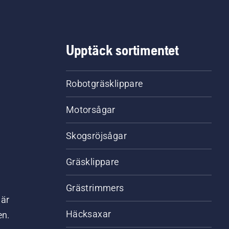
Upptäck sortimentet
Robotgräsklippare
Motorsågar
Skogsröjsågar
Gräsklippare
Grästrimmers
där
Häcksaxar
en.