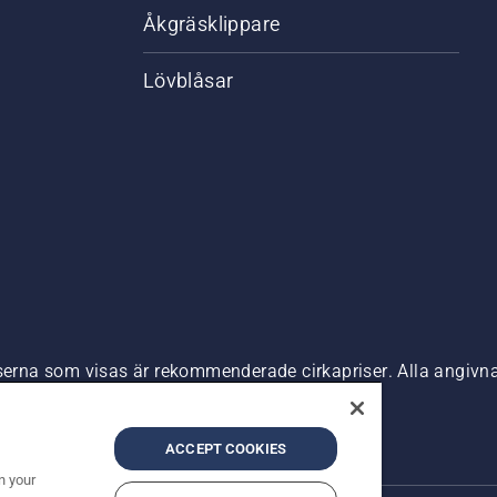
Åkgräsklippare
Lövblåsar
riserna som visas är rekommenderade cirkapriser. Alla angiv
n är tillgänglig för direkt köp.
nde
Företagsinformation
ACCEPT COOKIES
n your