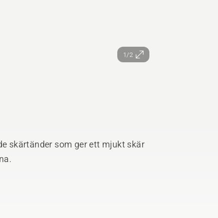
1/2
de skärtänder som ger ett mjukt skär
na.