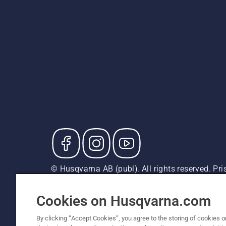
© Husqvarna AB (publ). All rights reserved. P
försäljningspriser (inkl. moms) om inte produkte
Cookiepolicy
Användningsvillkor
Sekretessmeddela
Cookies on Husqvarna.com
By clicking “Accept Cookies”, you agree to the storing of cookies o