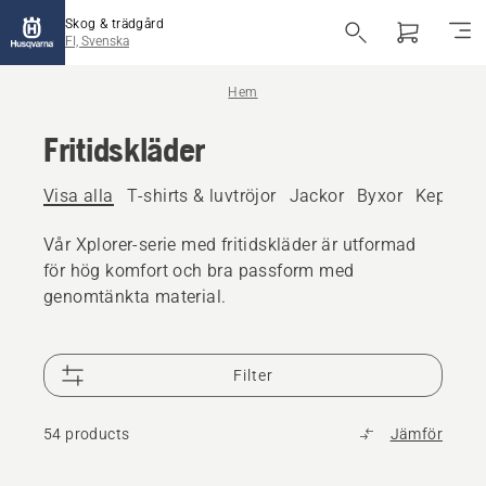
Skog & trädgård
FI, Svenska
Hem
Fritidskläder
Visa alla
T-shirts & luvtröjor
Jackor
Byxor
Kepsar 
Vår Xplorer-serie med fritidskläder är utformad
för hög komfort och bra passform med
genomtänkta material.
Filter
54 products
Jämför