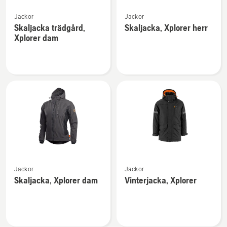
Se
Se
Jackor
Jackor
mer
mer
Skaljacka trädgård,
Skaljacka, Xplorer herr
information
information
Xplorer dam
om
om
Skaljacka
Skaljacka,
trädgård,
Xplorer
Xplorer
herr
dam
Se
Se
Jackor
Jackor
mer
mer
Skaljacka, Xplorer dam
Vinterjacka, Xplorer
information
information
om
om
Skaljacka,
Vinterjacka,
Xplorer
Xplorer