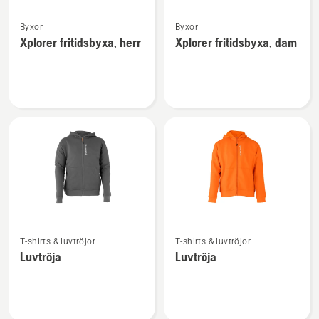
Se
Se
Byxor
Byxor
mer
mer
Xplorer fritidsbyxa, herr
Xplorer fritidsbyxa, dam
information
information
om
om
Xplorer
Xplorer
fritidsbyxa,
fritidsbyxa,
herr
dam
Se
Se
T-shirts & luvtröjor
T-shirts & luvtröjor
mer
mer
Luvtröja
Luvtröja
information
information
om
om
Luvtröja
Luvtröja