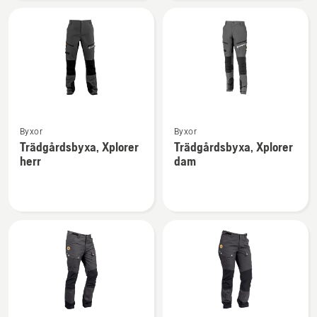
dam
Se
Se
Byxor
Byxor
mer
mer
Trädgårdsbyxa, Xplorer
Trädgårdsbyxa, Xplorer
information
information
herr
dam
om
om
Trädgårdsbyxa,
Trädgårdsbyxa,
Xplorer
Xplorer
herr
dam