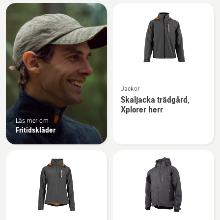
Alla
produkter
Se
Jackor
mer
Skaljacka trädgård,
information
Xplorer herr
om
Läs mer om
Skaljacka
Fritidskläder
trädgård,
Xplorer
herr