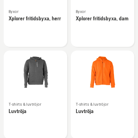
Se
Se
Byxor
Byxor
mer
mer
Xplorer fritidsbyxa, herr
Xplorer fritidsbyxa, dam
information
information
om
om
Xplorer
Xplorer
fritidsbyxa,
fritidsbyxa,
herr
dam
Se
Se
T-shirts & luvtröjor
T-shirts & luvtröjor
mer
mer
Luvtröja
Luvtröja
information
information
om
om
Luvtröja
Luvtröja