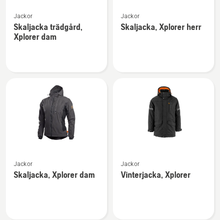
Se
Se
Jackor
Jackor
mer
mer
Skaljacka trädgård,
Skaljacka, Xplorer herr
information
information
Xplorer dam
om
om
Skaljacka
Skaljacka,
trädgård,
Xplorer
Xplorer
herr
dam
Se
Se
Jackor
Jackor
mer
mer
Skaljacka, Xplorer dam
Vinterjacka, Xplorer
information
information
om
om
Skaljacka,
Vinterjacka,
Xplorer
Xplorer