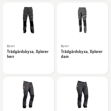
dam
Se
Se
Byxor
Byxor
mer
mer
Trädgårdsbyxa, Xplorer
Trädgårdsbyxa, Xplorer
information
information
herr
dam
om
om
Trädgårdsbyxa,
Trädgårdsbyxa,
Xplorer
Xplorer
herr
dam