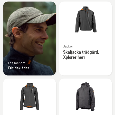
Alla
produkter
Se
Jackor
mer
Skaljacka trädgård,
information
Xplorer herr
om
Läs mer om
Skaljacka
Fritidskläder
trädgård,
Xplorer
herr