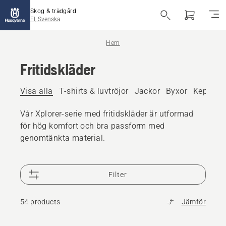
Skog & trädgård
FI, Svenska
Hem
Fritidskläder
Visa alla
T-shirts & luvtröjor
Jackor
Byxor
Kepsar 
Vår Xplorer-serie med fritidskläder är utformad
för hög komfort och bra passform med
genomtänkta material.
Filter
54 products
Jämför