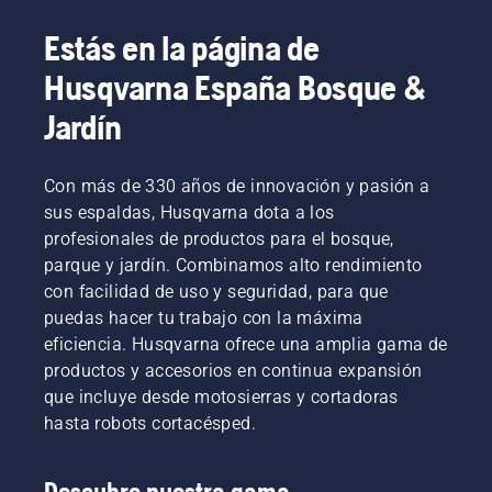
teléfono e incluso a tu hogar inteligente. El 
control por voz te permite asegurarte de que tu 
Estás en la página de
césped se mantenga saludable y bien cuidado 
Husqvarna España Bosque &
con solo un comando. Descubre nuestra amplia 
gama de productos: siempre habrá un robot 
Jardín
cortacésped Husqvarna perfecto para ti y tu 
jardín.
Con más de 330 años de innovación y pasión a
sus espaldas, Husqvarna dota a los
profesionales de productos para el bosque,
parque y jardín. Combinamos alto rendimiento
con facilidad de uso y seguridad, para que
puedas hacer tu trabajo con la máxima
eficiencia. Husqvarna ofrece una amplia gama de
productos y accesorios en continua expansión
que incluye desde motosierras y cortadoras
hasta robots cortacésped.
Descubre nuestra gama