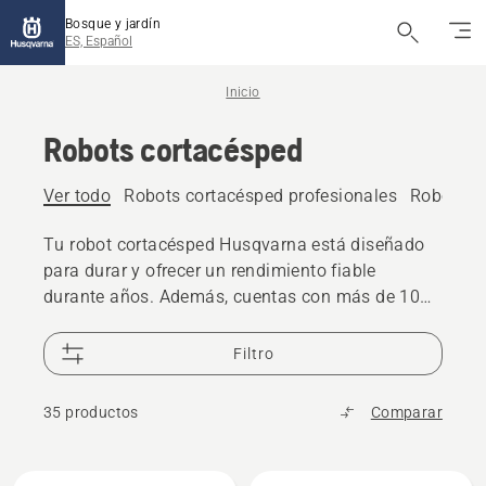
Bosque y jardín
ES, Español
Inicio
Robots cortacésped
Ver todo
Robots cortacésped profesionales
Robots co
Tu robot cortacésped Husqvarna está diseñado
para durar y ofrecer un rendimiento fiable
durante años. Además, cuentas con más de 10
años de disponibilidad en repuestos y el respaldo
de una red global de 25 000 distribuidores,
Filtro
siempre listos para ayudarte cuando lo necesites.
35 productos
Comparar
Todos