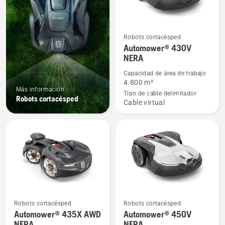
Robots cortacésped
Ver
Automower® 430V
más
NERA
detalles
Capacidad de área de trabajo
sobre
4.800 m²
Automower®
Más información
Tipo de cable delimitador
Robots cortacésped
430V
Cable virtual
NERA
Robots cortacésped
Robots cortacésped
Ver
Ver
Automower® 435X AWD
Automower® 450V
más
más
NERA
NERA