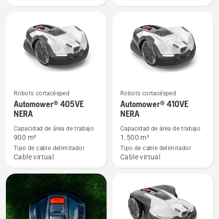
NERA
Robots cortacésped
Robots cortacésped
Ver
Ver
Automower® 405VE
Automower® 410VE
más
más
NERA
NERA
detalles
detalles
Capacidad de área de trabajo
Capacidad de área de trabajo
sobre
sobre
900 m²
1.500 m²
Automower®
Automower®
Tipo de cable delimitador
Tipo de cable delimitador
405VE
410VE
Cable virtual
Cable virtual
NERA
NERA