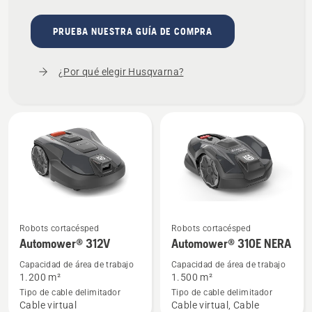
PRUEBA NUESTRA GUÍA DE COMPRA
¿Por qué elegir Husqvarna?
Ver
Ver
Robots cortacésped
Robots cortacésped
más
más
Automower® 312V
Automower® 310E NERA
detalles
detalles
Capacidad de área de trabajo
Capacidad de área de trabajo
sobre
sobre
1.200 m²
1.500 m²
Automower®
Automower®
Tipo de cable delimitador
Tipo de cable delimitador
Cable virtual
Cable virtual, Cable
312V
310E