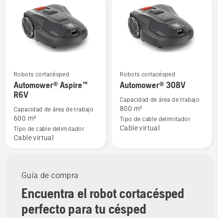
los
productos
Robots cortacésped
Robots cortacésped
Ver
Ver
Automower® Aspire™
Automower® 308V
más
más
R6V
detalles
detalles
Capacidad de área de trabajo
800 m²
Capacidad de área de trabajo
sobre
sobre
600 m²
Tipo de cable delimitador
Automower®
Automower®
Cable virtual
Tipo de cable delimitador
Aspire™
308V
Cable virtual
R6V
Guía de compra
Encuentra el robot cortacésped
perfecto para tu césped