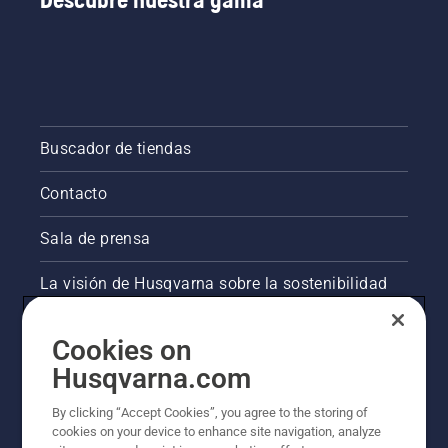
Buscador de tiendas
Contacto
Sala de prensa
La visión de Husqvarna sobre la sostenibilidad
Información legal de productos
Cookies on
Husqvarna.com
Otros sitios de Husqvarna
By clicking “Accept Cookies”, you agree to the storing of
cookies on your device to enhance site navigation, analyze