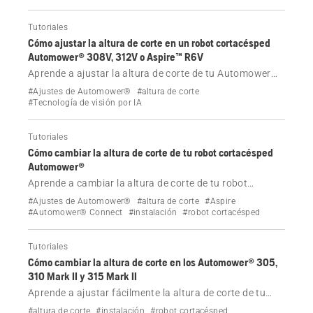
Tutoriales
Cómo ajustar la altura de corte en un robot cortacésped
Automower® 308V, 312V o Aspire™ R6V
Aprende a ajustar la altura de corte de tu Automower®
308V, 312V o Aspire™ R6V.
#Ajustes de Automower®
#altura de corte
#Tecnología de visión por IA
Tutoriales
Cómo cambiar la altura de corte de tu robot cortacésped
Automower®
Aprende a cambiar la altura de corte de tu robot
cortacésped Husqvarna Automower® con nuestra guía
#Ajustes de Automower®
#altura de corte
#Aspire
paso a paso, que incluye consejos para la solución de
#Automower® Connect
#instalación
#robot cortacésped
problemas y sobre la función TargetHeight.
Tutoriales
Cómo cambiar la altura de corte en los Automower® 305,
310 Mark II y 315 Mark II
Aprende a ajustar fácilmente la altura de corte de tu
Husqvarna Automower® 305, 310 Mark II y 315 Mark II.
#altura de corte
#instalación
#robot cortacésped