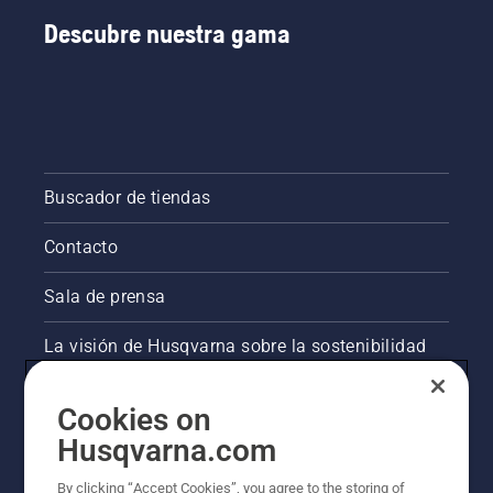
Descubre nuestra gama
Buscador de tiendas
Contacto
Sala de prensa
La visión de Husqvarna sobre la sostenibilidad
Información legal de productos
Cookies on
Husqvarna.com
Otros sitios de Husqvarna
By clicking “Accept Cookies”, you agree to the storing of