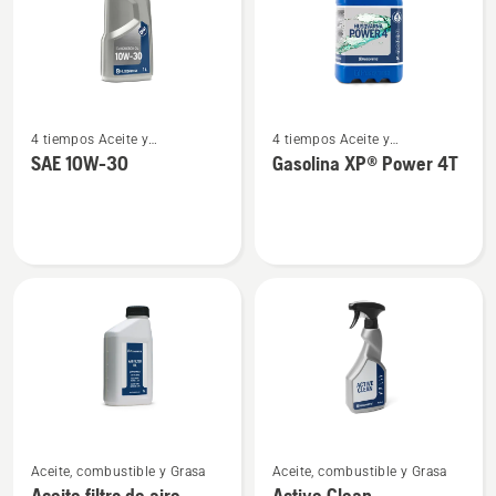
Ver
Ver
4 tiempos Aceite y
4 tiempos Aceite y
más
más
combustible
combustible
SAE 10W-30
Gasolina XP® Power 4T
detalles
detalles
sobre
sobre
SAE 10W-
Gasolina
30
XP®
Power
4T
Ver
Ver
Aceite, combustible y Grasa
Aceite, combustible y Grasa
más
más
Aceite filtro de aire
Active Clean