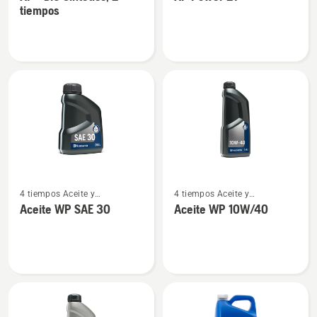
detalles
detalles
2 tiempos
2 tiempos
tiempos
sobre
sobre
XP®
XP
BIO
Power
Sintético,
2T
2
tiempos
Ver
Ver
4 tiempos Aceite y
4 tiempos Aceite y
más
más
combustible
combustible
Aceite WP SAE 30
Aceite WP 10W/40
detalles
detalles
sobre
sobre
Aceite
Aceite
WP
WP 10W/40
SAE 30