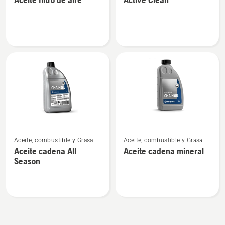
detalles
detalles
sobre
sobre
Aceite
Active
filtro
Clean
de
aire
Ver
Ver
Aceite, combustible y Grasa
Aceite, combustible y Grasa
más
más
Aceite cadena All
Aceite cadena mineral
detalles
detalles
Season
sobre
sobre
Aceite
Aceite
cadena
cadena
All
mineral
Season