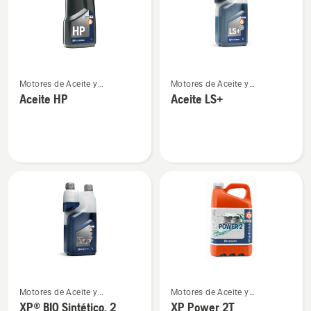
productos
Ver
Ver
Motores de Aceite y
Motores de Aceite y
más
más
combustible para motores de
combustible para motores de
Aceite HP
Aceite LS+
detalles
detalles
2 tiempos
2 tiempos
sobre
sobre
Aceite
Aceite
HP
LS+
Ver
Ver
Motores de Aceite y
Motores de Aceite y
más
más
combustible para motores de
combustible para motores de
XP® BIO Sintético, 2
XP Power 2T