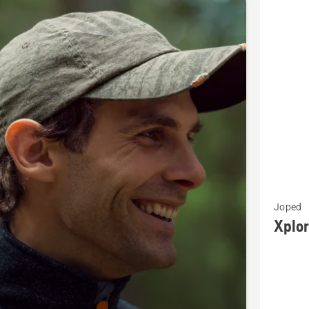
d
Vaata
Joped
rohkem
Xplor
üksikasj
toote
Xplorer
Garden