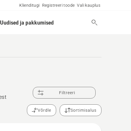
Klienditugi
Registreeri toode
Vali kauplus
Uudised ja pakkumised
Filtreeri
est
Võrdle
Sortimisalus