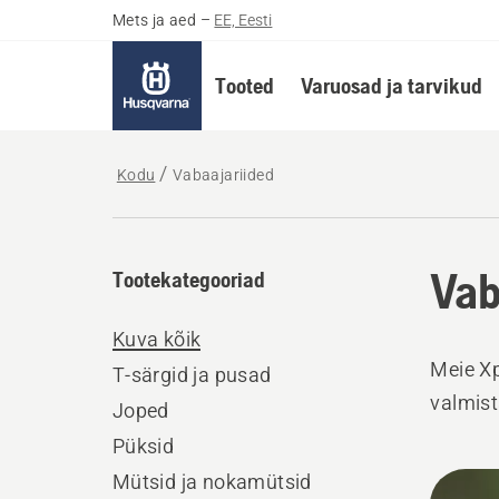
Mets ja aed
–
EE, Eesti
Tooted
Varuosad ja tarvikud
Kodu
Vabaajariided
Vab
Tootekategooriad
Kuva kõik
Meie Xp
T-särgid ja pusad
valmist
Joped
Püksid
Kuva
Mütsid ja nokamütsid