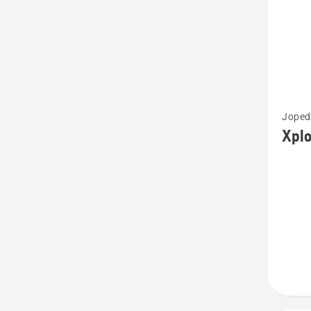
Vaata
Joped
rohke
Xplo
üksikas
toote
Xplorer
naiste
jope
kohta