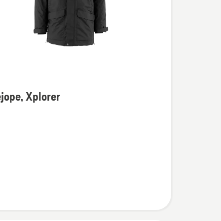
jope, Xplorer
u
e,