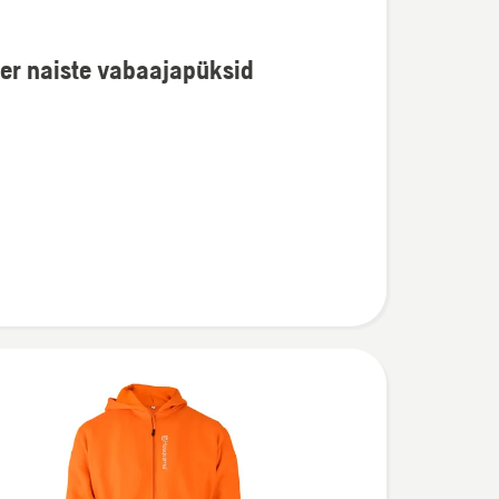
er naiste vabaajapüksid
u
püksid