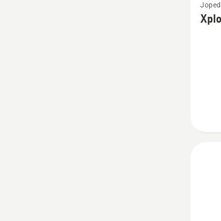
Joped
rohke
Xplo
üksikas
toote
Xplorer
Garden
naistej
kohta