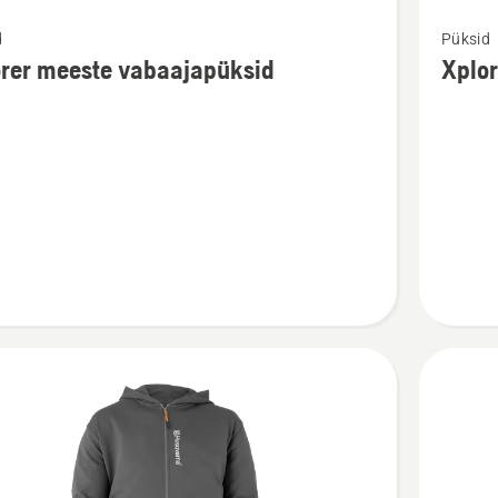
Vaata
d
Püksid
m
rohkem
rer meeste vabaajapüksid
Xplor
ju
üksikasj
toote
Xplorer
naiste
apüksid
vabaaja
kohta