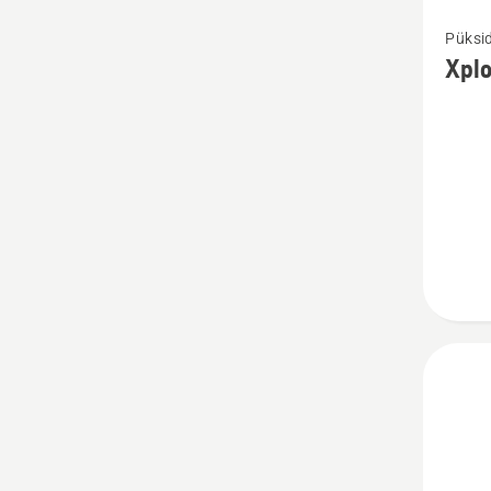
Vaata
Püksi
rohke
Xplo
üksikas
toote
Xplorer
meeste
vabaaj
kohta