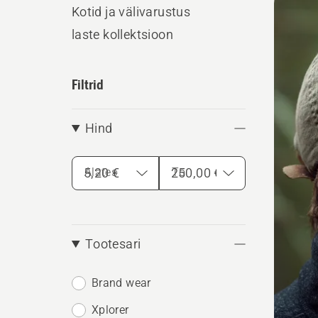
kõik
Kotid ja välivarustus
toote
laste kollektsioon
Filtrid
Hind
Alates
To
Tootesari
Brand wear
Xplorer