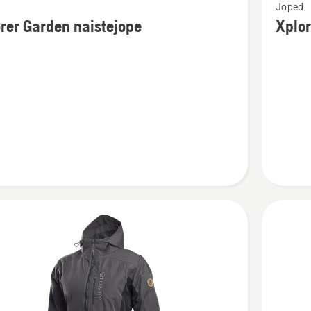
Joped
m
rohkem
rer Garden naistejope
Xplor
ju
üksikasj
toote
Xplorer
meeste
ope
jope
kohta