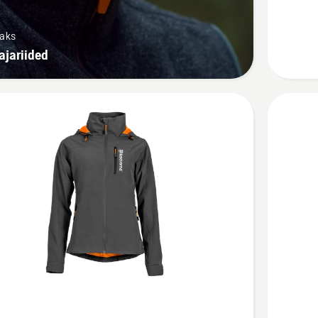
meestej
kohta
saks
ajariided
Vaata