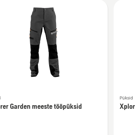
Vaata
d
Püksid
m
rohkem
rer Garden meeste tööpüksid
Xplor
ju
üksikasj
toote
Xplorer