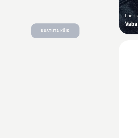
Loe li
Vaba
KUSTUTA KÕIK
Vaata