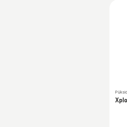
Vaata
Püksi
rohke
Xplo
üksikas
toote
Xplorer