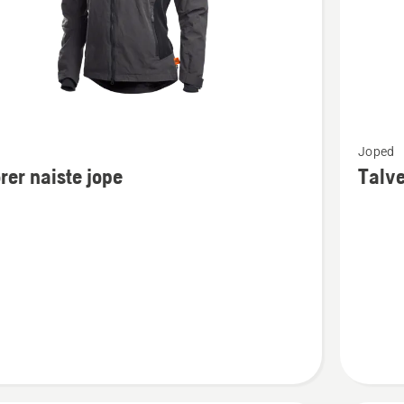
Vaata
Joped
m
rohkem
rer naiste jope
Talve
ju
üksikasj
toote
Talvejop
Xplorer
kohta