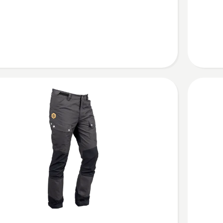
Garden
naiste
sid
tööpüks
kohta