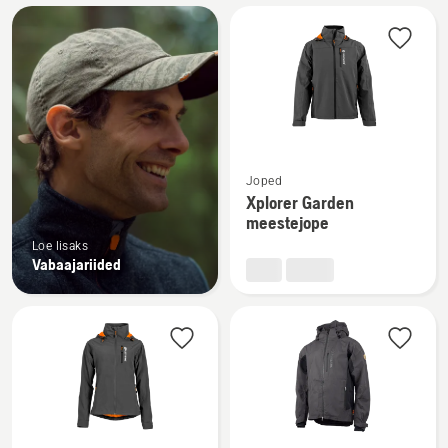
Kuva
kõik
tooted
Vaata
Joped
rohkem
Xplorer Garden
üksikasju
meestejope
toote
Loe lisaks
Xplorer
Vabaajariided
Garden
meestejope
kohta