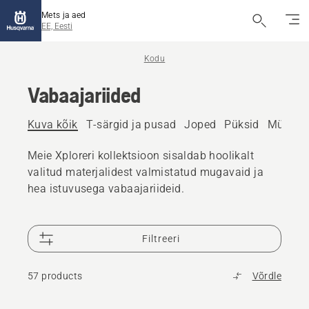
Mets ja aed
EE, Eesti
Kodu
Vabaajariided
Kuva kõik
T-särgid ja pusad
Joped
Püksid
Mütsid 
Meie Xploreri kollektsioon sisaldab hoolikalt
valitud materjalidest valmistatud mugavaid ja
hea istuvusega vabaajariideid.
Filtreeri
57 products
Võrdle