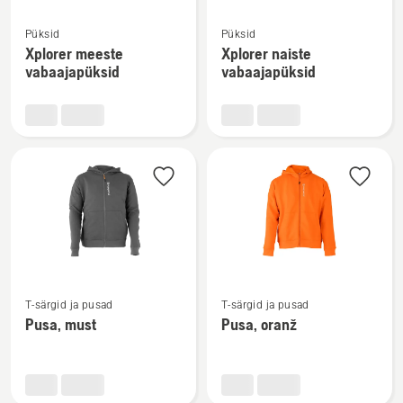
Vaata
Vaata
Püksid
Püksid
rohkem
rohkem
Xplorer meeste
Xplorer naiste
üksikasju
üksikasju
vabaajapüksid
vabaajapüksid
toote
toote
Xplorer
Xplorer
meeste
naiste
vabaajapüksid
vabaajapüksid
kohta
kohta
Vaata
Vaata
T-särgid ja pusad
T-särgid ja pusad
rohkem
rohkem
Pusa, must
Pusa, oranž
üksikasju
üksikasju
toote
toote
Pusa,
Pusa,
must
oranž