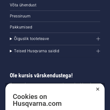
Võta ühendust
Pressiruum
Pakkumised
Õiguslik tooteteave
Teised Husqvarna saidid
Ole kursis värskendustega!
Saa uusimat teavet uute toodete, eripakkumiste
ja muu kohta. Registreeru meie uudiskirja
Cookies on
saamiseks siin.
Husqvarna.com
LIITU UUDISKIRJAGA