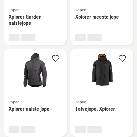
Vaata
Vaata
Joped
Joped
rohkem
rohkem
Xplorer Garden
Xplorer meeste jope
üksikasju
üksikasju
naistejope
toote
toote
Xplorer
Xplorer
Garden
meeste
naistejope
jope
kohta
kohta
Vaata
Vaata
Joped
Joped
rohkem
rohkem
Xplorer naiste jope
Talvejope, Xplorer
üksikasju
üksikasju
toote
toote
Xplorer
Talvejope,
naiste
Xplorer