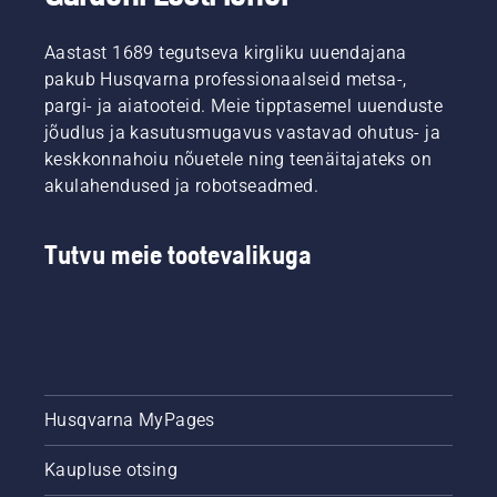
Aastast 1689 tegutseva kirgliku uuendajana
pakub Husqvarna professionaalseid metsa-,
pargi- ja aiatooteid. Meie tipptasemel uuenduste
jõudlus ja kasutusmugavus vastavad ohutus- ja
keskkonnahoiu nõuetele ning teenäitajateks on
akulahendused ja robotseadmed.
Tutvu meie tootevalikuga
Husqvarna MyPages
Kaupluse otsing