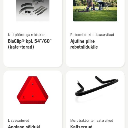
Vaata
Vaata
Nullpöördega niidukite
Robotniidukite lisatarvikud
rohkem
rohkem
lisatarvikud
BioClip® kpl. 54"/60"
Ajutine piire
üksikasju
üksikasju
(kate+terad)
robotniidukile
toote
toote
BioClip®
Ajutine
kpl.
piire
54"/60"
robotniidukile
(kate+terad)
kohta
kohta
Vaata
Vaata
Lisaseadmed
Murutraktorite lisatarvikud
rohkem
rohkem
Aeglase sõiduki
Kaitseraud