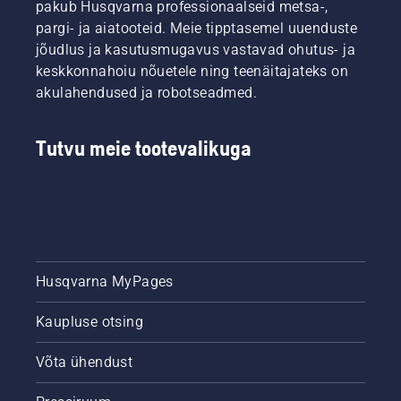
pakub Husqvarna professionaalseid metsa-,
pargi- ja aiatooteid. Meie tipptasemel uuenduste
jõudlus ja kasutusmugavus vastavad ohutus- ja
keskkonnahoiu nõuetele ning teenäitajateks on
akulahendused ja robotseadmed.
Tutvu meie tootevalikuga
Husqvarna MyPages
Kaupluse otsing
Võta ühendust