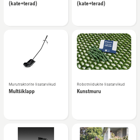
(kate+terad)
(kate+terad)
toote
toote
BioClip®
BioClip®
kpl.
kpl.
42"/107cm
48"/122cm
(kate+terad)
(kate+terad)
kohta
kohta
Vaata
Vaata
Murutraktorite lisatarvikud
Robotniidukite lisatarvikud
rohkem
rohkem
Multšiklapp
Kunstmuru
üksikasju
üksikasju
toote
toote
Multšiklapp
Kunstmuru
kohta
kohta