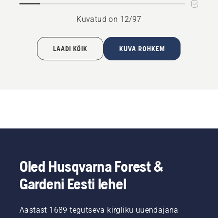
Kuvatud on 12/97
LAADI KÕIK
KUVA ROHKEM
Oled Husqvarna Forest &
Gardeni Eesti lehel
Aastast 1689 tegutseva kirgliku uuendajana