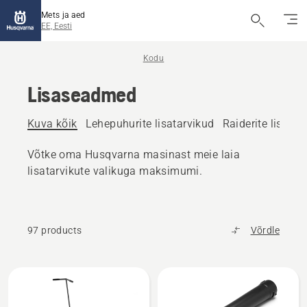
Mets ja aed
EE, Eesti
Kodu
Lisaseadmed
Kuva kõik
Lehepuhurite lisatarvikud
Raiderite lisatar
Võtke oma Husqvarna masinast meie laia
lisatarvikute valikuga maksimumi.
97 products
Võrdle
Kuva
kõik