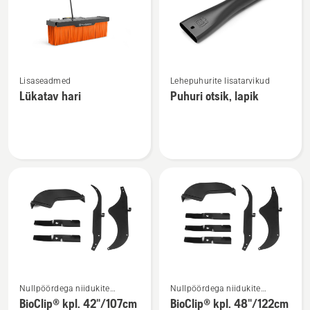
tooted
Vaata
Vaata
Lisaseadmed
Lehepuhurite lisatarvikud
rohkem
rohkem
Lükatav hari
Puhuri otsik, lapik
üksikasju
üksikasju
toote
toote
Lükatav
Puhuri
hari
otsik,
kohta
lapik
kohta
Vaata
Vaata
Nullpöördega niidukite
Nullpöördega niidukite
rohkem
rohkem
lisatarvikud
lisatarvikud
BioClip® kpl. 42"/107cm
BioClip® kpl. 48"/122cm
üksikasju
üksikasju