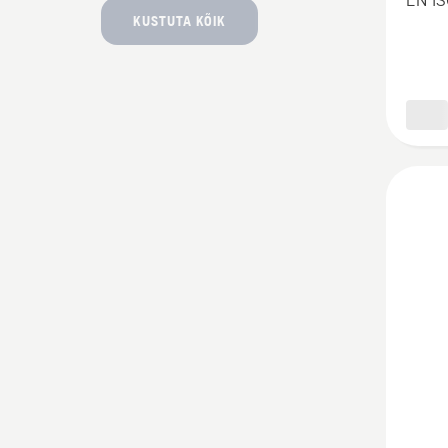
EN IS
Techni
KUSTUTA KÕIK
Extrem
Arboris
kohta