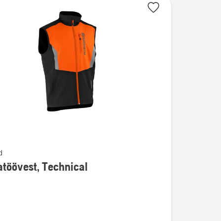
d
töövest, Technical
u
övest,
l