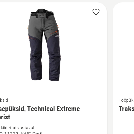
Vaata
ksid
Tööpüks
m
rohkem
sepüksid, Technical Extreme
Traks
ju
üksikasj
rist
toote
kiidetud vastavalt
üksid,
Traksid,