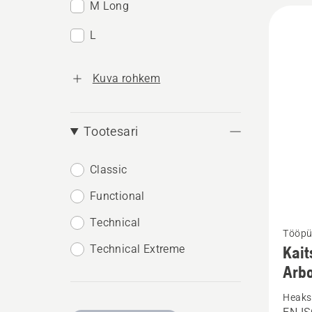
M Long
L
Kuva rohkem
Tootesari
Classic
Functional
Vaata
Technical
Tööpü
rohke
Technical Extreme
Kait
üksikas
Arbo
toote
Heaks 
Kaitsep