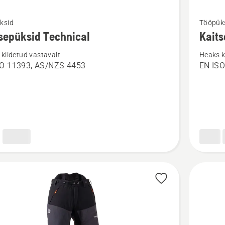
Vaata
ksid
Tööpük
m
rohkem
sepüksid Technical
Kaits
ju
üksikasj
kiidetud vastavalt
Heaks k
toote
SO 11393, AS/NZS 4453
EN ISO
püksid
Kaitsepü
cal
Technica
naiste
kohta