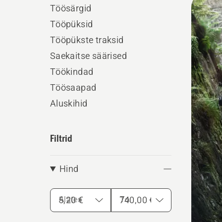
Töösärgid
kõik
Tööpüksid
toote
Tööpükste traksid
Saekaitse säärised
Töökindad
Töösaapad
Aluskihid
Filtrid
Hind
Alates
To