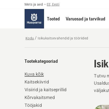
Mets ja aed
–
EE, Eesti
Tooted
Varuosad ja tarvikud
Kodu
Isikukaitsevahendid ja tööriided
Isi
Tootekategooriad
Kuva kõik
Tutvu m
Kaitsekiivrid
Usaldus
Visiirid ja kaitseprillid
väljaku
Kõrvakaitsmed
Tööjakid
Kuva