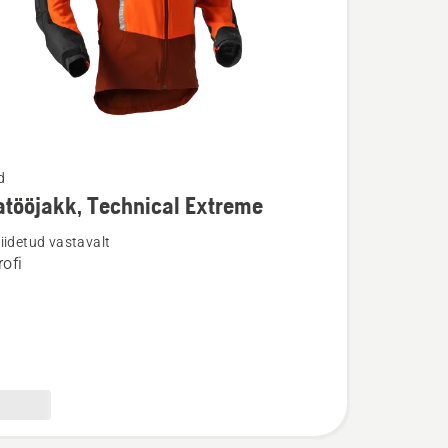
d
tööjakk, Technical Extreme
u
iidetud vastavalt
ofi
öjakk,
l