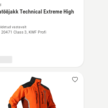
d
tööjakk Technical Extreme High
u
iidetud vastavalt
öjakk
 20471 Class 3, KWF Profi
l