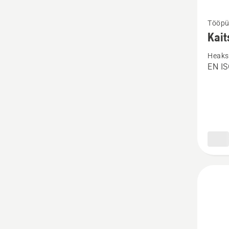
Vaata
Tööpü
rohke
Kait
üksikas
Heaks 
toote
EN I
Kaitse
Techni
kohta