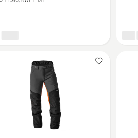
O 11393, KWF Profi
cal
Technica
e
Arborist
t
pükstele
kohta