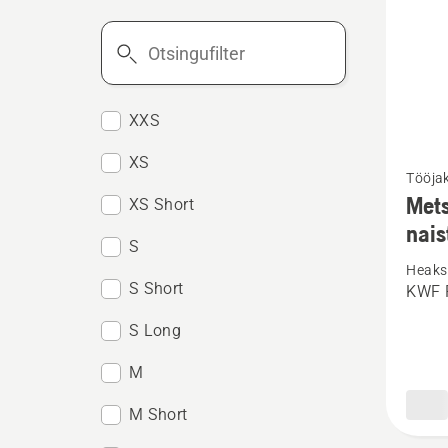
Otsingufilter
XXS
Vaata
XS
Tööja
rohke
Mets
XS Short
üksikas
nais
toote
S
Heaks 
Metsat
S Short
KWF P
Techni
S Long
Extrem
naistel
M
kohta
M Short