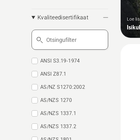
Kvaliteedisertifikaat
Loe li
Isiku
Otsingufilter
ANSI S3.19-1974
ANSI Z87.1
AS/NZ S1270:2002
AS/NZS 1270
AS/NZS 1337.1
AS/NZS 1337.2
AS/NZS 1801
Vaata