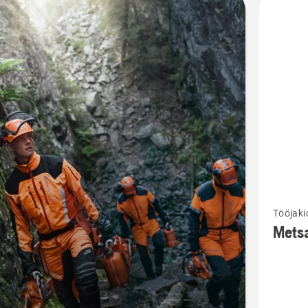
d
Vaata
Tööjaki
rohkem
Metsa
üksikasj
toote
Metsatö
Technica