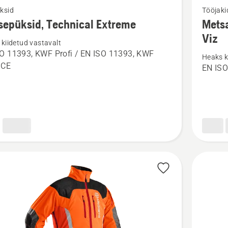
ksid
Tööjaki
m
rohkem
sepüksid, Technical Extreme
Metsa
ju
üksikasj
Viz
kiidetud vastavalt
toote
O 11393, KWF Profi / EN ISO 11393, KWF
Heaks k
üksid,
Metsatö
, CE
EN ISO
cal
Technica
e
Extreme
High
Viz
kohta