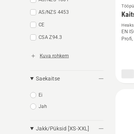
Tööpü
rohke
AS/NZS 4453
Kait
üksikas
CE
Heaks 
toote
EN IS
Kaitsep
CSA Z94.3
Profi
Techni
Extrem
Kuva rohkem
kohta
Saekaitse
Ei
Jah
Jakk/Püksid [XS-XXL]