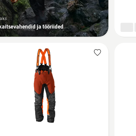
kohta
saks
kaitsevahendid ja tööriided
Vaata