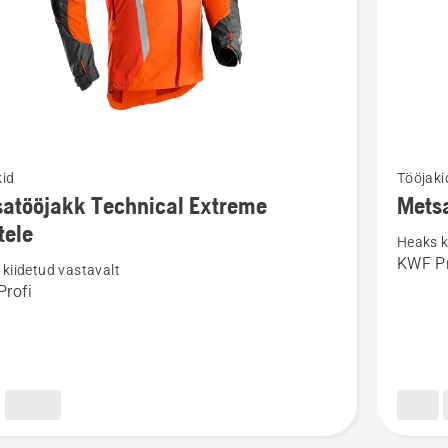
Vaata
kid
Tööjaki
m
rohkem
atööjakk Technical Extreme
Metsa
ju
üksikasj
tele
Heaks k
toote
KWF Pr
kiidetud vastavalt
ööjakk
Metsatö
rofi
cal
Technica
e
Extreme
e
kohta