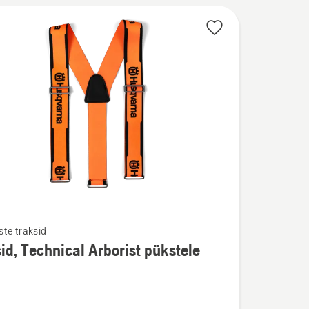
te traksid
id, Technical Arborist pükstele
u