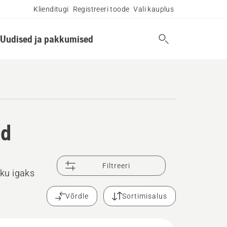
Klienditugi
Registreeri toode
Vali kauplus
Uudised ja pakkumised
ed
Filtreeri
ku igaks
Võrdle
Sortimisalus