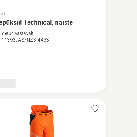
sid
epüksid Technical, naiste
u
iidetud vastavalt
 11393, AS/NZS 4453
ksid
l,