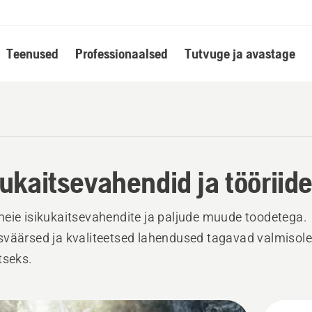
Teenused
Professionaalsed
Tutvuge ja avastage
kukaitsevahendid ja tööriid
eie isikukaitsevahendite ja paljude muude toodetega.
väärsed ja kvaliteetsed lahendused tagavad valmisole
tseks.