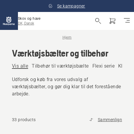
Se kampagner
Skov og have
DK, Dansk
Hjem
Værktøjsbælter og tilbehør
Vis alle
Tilbehør til værktøjsbælte
Flexi serie
Klassi
Udforsk og køb fra vores udvalg af
værktøjsbælter, og gør dig klar til det forestående
arbejde.
33 products
Sammenlign