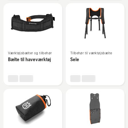
bæresæt
Se
Se
Værktøjsbælter og tilbehør
Tilbehør til værktøjsbælte
flere
flere
Bælte til haveværktøj
Sele
detaljer
detaljer
om
om
Bælte
Sele
til
haveværktøj