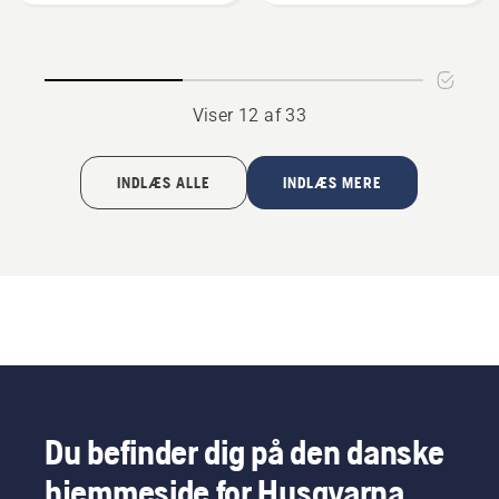
kilelomme
Viser 12 af 33
INDLÆS ALLE
INDLÆS MERE
Du befinder dig på den danske
hjemmeside for Husqvarna