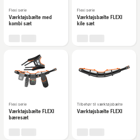
Se
Se
Flexi serie
Flexi serie
flere
flere
Værktøjsbælte med
Værktøjsbælte FLEXI
detaljer
detaljer
kombi sæt
kile sæt
om
om
Værktøjsbælte
Værktøjsbælte
med
FLEXI
kombi
kile
sæt
sæt
Se
Se
Flexi serie
Tilbehør til værktøjsbælte
flere
flere
Værktøjsbælte FLEXI
Værktøjsbælte FLEXI
detaljer
detaljer
bæresæt
om
om
Værktøjsbælte
Værktøjsbælte
FLEXI
FLEXI