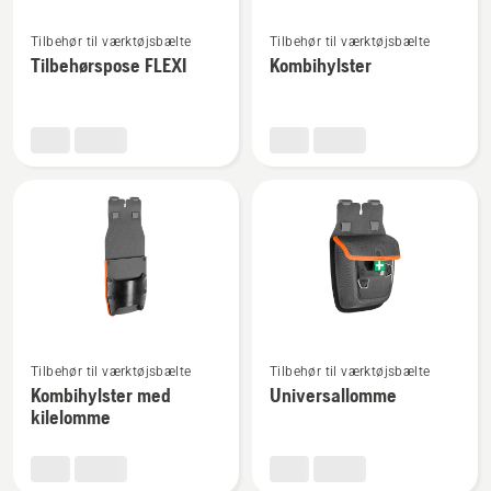
Se
Se
Tilbehør til værktøjsbælte
Tilbehør til værktøjsbælte
flere
flere
Tilbehørspose FLEXI
Kombihylster
detaljer
detaljer
om
om
Tilbehørspose
Kombihylster
FLEXI
Se
Se
Tilbehør til værktøjsbælte
Tilbehør til værktøjsbælte
flere
flere
Kombihylster med
Universallomme
detaljer
detaljer
kilelomme
om
om
Kombihylster
Universallomme
med