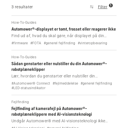
1
3 resultater
Filter
How-To-Guides
Automower®-displayet er tomt, frosset eller reagerer ikke
Find ud af, hvad du skal gøre, når displayet på din
Automower®-robotplæneklipper er sort, tomt, frosset
#firmware
#FOTA
#generel fejlfinding
#vinteropbevaring
eller sidder fast på et skærmbillede med
firmwareopdatering. Omfatter trin for alle modeller, og
How-To-Guides
hvornår du skal kontakte en forhandler.
Sådan genstarter eller nulstiller du din Automower®-
robotplæneklipper
Lær, hvordan du genstarter eller nulstiller din
Automower®-robotplæneklipper, gendanner
#Automower® Connect
#fejlmeddelelse
#generel fejlfinding
fabriksindstillingerne og manuelt fjerner en fejl, når
#LED-statusindikator
appen siger, at manuel handling er påkrævet.
Fejlfinding
Fejlfinding af kamerafejl på Automower®-
robotplæneklippere med AI-visionsteknologi
Undgår Automower® med AI-visionsteknologi ikke
genstande, eller viser den en kamerafejl? Fejlfinding af