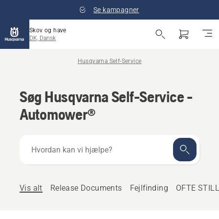
Se kampagner
Skov og have
DK, Dansk
Husqvarna Self-Service
Søg Husqvarna Self-Service -
Automower®
Hvordan
kan
vi
hjælpe?
Vis alt
Release Documents
Fejlfinding
OFTE STIL