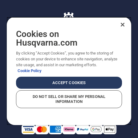
Cookies on
Husqvarna.com
© Husqvarna AB (publ). Alle rettigheder forbeholdes. De
By clicking “Accept Cookies”, you agree to the storing of
viste priser er vejledende udsalgspriser. Der tages
cookies on your device to enhance site navigation, analyze
forbehold for stave- og trykfejl samt prisændringer. Vi
site usage, and assist in our marketing efforts.
stræber efter at have så nøjagtige oplysningerne på
Cookie Policy
dette websted som muligt. Alle anførte priser er
vejledende udsalgspriser (inkl. moms), medmindre
ACCEPT COOKIES
produktet kan købes direkte.
Cookiepolitik
Anvendelsesvilkår
DO NOT SELL OR SHARE MY PERSONAL
Bekendtgørelse vedr. beskyttelse af personlige oplysninger
INFORMATION
Imprint
Rapporter formodede overtrædelser