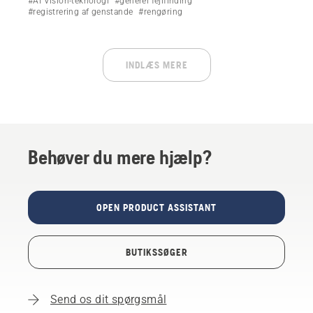
#AI Vision-teknologi
#generel fejlfinding
meddelelser som f.eks. kameralinse blokeret,
#registrering af genstande
#rengøring
kameralinse våd, ingen objektregistrering og meget
mere.
INDLÆS MERE
Behøver du mere hjælp?
OPEN PRODUCT ASSISTANT
BUTIKSSØGER
Send os dit spørgsmål