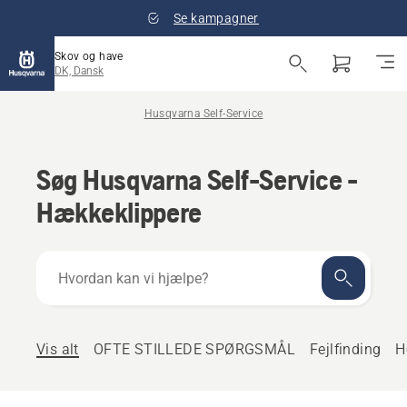
Se kampagner
Skov og have
DK, Dansk
Husqvarna Self-Service
Søg Husqvarna Self-Service -
Hækkeklippere
Hvordan
kan
vi
hjælpe?
Vis alt
OFTE STILLEDE SPØRGSMÅL
Fejlfinding
H