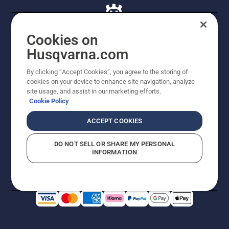
Cookies on
Husqvarna.com
© Husqvarna AB (publ). Alle rettigheder forbeholdes. De
By clicking “Accept Cookies”, you agree to the storing of
viste priser er vejledende udsalgspriser. Der tages
cookies on your device to enhance site navigation, analyze
forbehold for stave- og trykfejl samt prisændringer. Vi
site usage, and assist in our marketing efforts.
stræber efter at have så nøjagtige oplysningerne på
Cookie Policy
dette websted som muligt. Alle anførte priser er
vejledende udsalgspriser (inkl. moms), medmindre
ACCEPT COOKIES
produktet kan købes direkte.
Cookiepolitik
Anvendelsesvilkår
DO NOT SELL OR SHARE MY PERSONAL
Bekendtgørelse vedr. beskyttelse af personlige oplysninger
INFORMATION
Imprint
Rapporter formodede overtrædelser