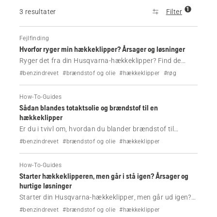
1
3 resultater
Filter
Fejlfinding
Hvorfor ryger min hækkeklipper? Årsager og løsninger
Ryger det fra din Husqvarna-hækkeklipper? Find de
mest almindelige årsager – brændstofblanding,
#benzindrevet
#brændstof og olie
#hækkeklipper
#røg
overophedning eller tilstopning – og følg trinnene for at
afhjælpe problemet på en sikker måde.
How-To-Guides
Sådan blandes totaktsolie og brændstof til en
hækkeklipper
Er du i tvivl om, hvordan du blander brændstof til
hækkeklippere? Følg denne enkle 50:1-vejledning med
#benzindrevet
#brændstof og olie
#hækkeklipper
nøjagtige målinger, trin og tips for at undgå
motorskader og gøre det rigtigt hver gang.
How-To-Guides
Starter hækkeklipperen, men går i stå igen? Årsager og
hurtige løsninger
Starter din Husqvarna-hækkeklipper, men går ud igen?
Lær om de mest almindelige årsager og nemme
#benzindrevet
#brændstof og olie
#hækkeklipper
løsninger at kende – brændstof, luftfilter, tændrør og