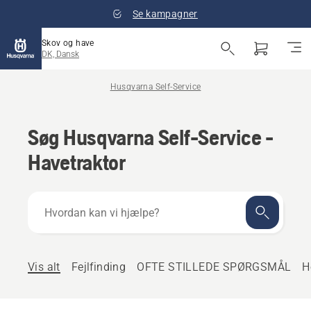
Se kampagner
Skov og have
DK, Dansk
Husqvarna Self-Service
Søg Husqvarna Self-Service -
Havetraktor
Hvordan
kan
vi
hjælpe?
Vis alt
Fejlfinding
OFTE STILLEDE SPØRGSMÅL
H