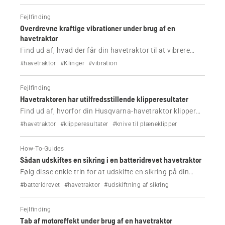
Fejlfinding
Overdrevne kraftige vibrationer under brug af en
havetraktor
Find ud af, hvad der får din havetraktor til at vibrere
mere end normalt, når du bruger den, og hvordan du
#havetraktor
#Klinger
#vibration
løser problemet.
Fejlfinding
Havetraktoren har utilfredsstillende klipperesultater
Find ud af, hvorfor din Husqvarna-havetraktor klipper
græsset utilfredsstillende, og hvordan problemet løses.
#havetraktor
#klipperesultater
#knive til plæneklipper
How-To-Guides
Sådan udskiftes en sikring i en batteridrevet havetraktor
Følg disse enkle trin for at udskifte en sikring på din
Husqvarna-havetraktor.
#batteridrevet
#havetraktor
#udskiftning af sikring
Fejlfinding
Tab af motoreffekt under brug af en havetraktor