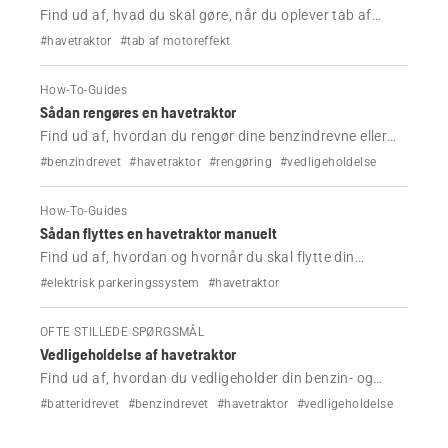
Find ud af, hvad du skal gøre, når du oplever tab af
motoreffekt, når du bruger din Husqvarna-havetraktor.
#havetraktor
#tab af motoreffekt
How-To-Guides
Sådan rengøres en havetraktor
Find ud af, hvordan du rengør dine benzindrevne eller
batteridrevne havetraktorer.
#benzindrevet
#havetraktor
#rengøring
#vedligeholdelse
How-To-Guides
Sådan flyttes en havetraktor manuelt
Find ud af, hvordan og hvornår du skal flytte din
Husqvarna-havetraktor.
#elektrisk parkeringssystem
#havetraktor
OFTE STILLEDE SPØRGSMÅL
Vedligeholdelse af havetraktor
Find ud af, hvordan du vedligeholder din benzin- og
batteridrevne Husqvarna-havetraktor.
#batteridrevet
#benzindrevet
#havetraktor
#vedligeholdelse