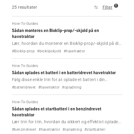
1
25 resultater
Filter
How-To-Guides
Sådan monteres en Bioklip-prop/-skjold på en
havetraktor
Lær, hvordan du monterer en Bioklip-prop/-skjold på din
Husqvarna-havetraktor med blot et par enkle trin.
#Bioklip-prop
#bioklipskjold
#havetraktor
How-To-Guides
Sådan oplades et batteri i en batteridrevet havetraktor
Følg disse enkle trin for at oplade et batteri i din
Husqvarna-havetraktor.
#batteridrevet
#havetraktor
#opladning
How-To-Guides
Sådan oplades et startbatteri i en benzindrevet
havetraktor
Lær trin for trin, hvordan du sikkert og effektivt oplader
din Husqvarna-havetraktors startbatteri.
#benzindrevet
#havetraktor
#opladning
#startbatteri